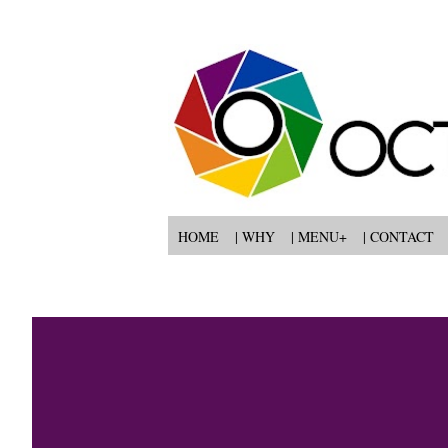
HOME
| WHY
| MENU+
| CONTACT