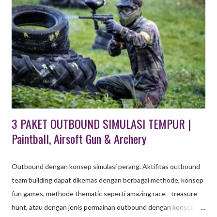
Tempat Wisata di Lembang TEMPAT WISATA OUTBOUND
UNTUK ANAK & FAMILY GATHERING DI BANDUNG Khusus
Wisata Outbound di Lembang Bandung ini , paket untuk usia
anak - anak tersedia Program Outbound Character Building
berupa aktifitas wisata edukasi untuk pelajar PAUD, TK maupun
SD dan SMP. Teriakan anak - anak terdengar sangat nyaring saat
pemandu dari EO Octagon Indonesia memberi instruksi ...
3 PAKET OUTBOUND SIMULASI TEMPUR |
Paintball, Airsoft Gun & Archery
Outbound dengan konsep simulasi perang. Aktifitas outbound
team building dapat dikemas dengan berbagai methode, konsep
fun games, methode thematic seperti amazing race - treasure
hunt, atau dengan jenis permainan outbound dengan konsep