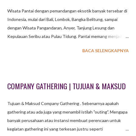
Wisata Pantai dengan pemandangan eksotik banyak tersebar di
Indonesia, mulai dari Bali, Lombok, Bangka Belitung, sampai
dengan Wisata Pangandaran, Anyer, Tanjung Lesung dan
Kepulauan Seribu atau Pulau Tidung. Pantai memang menjadi
destinasi pilihan saat mengadakan kegiatan baik di lihat dari segi
BACA SELENGKAPNYA
keindahan maupun kenyamanan. Tidak perlu games yang
membutuhkan banyak tenaga cukup games sederhana yang bisa
membuat acara menjadi seru dan bahagia. WATERSPORT
OUTBOUND UNTUK KEGIATAN OUTING OUTBOUND
COMPANY GATHERING | TUJUAN & MAKSUD
GATHERING DENGAN KONSEP PANTAI Suara deburan ombak
serta udara tropis serta pohon kelapa merupakan visualisasi
Tujuan & Maksud Company Gathering . Sebenarnya apakah
panorama saat kita berada di pantai. Beberapa aktifitas olah raga
gathering atau ada juga yang menambil istilah "outing". Mengapa
air atau yang dikenal dengan istilah watersport menjadi aktifitas
banyak perusahaan atau instansi membuat perencaan untuk
wajib bagi para pelancong atau wisatawan. Snorkeling, Jetski,
kegiatan gathering ini yang terkesan justru seperti
Banana Boat, Sea Kayak, Pedal Boat atau hanya sekedar