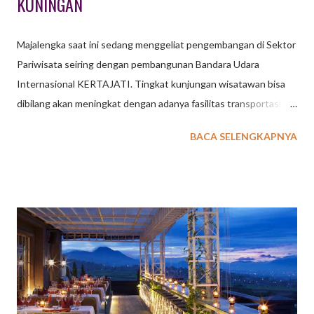
KUNINGAN
Majalengka saat ini sedang menggeliat pengembangan di Sektor
Pariwisata seiring dengan pembangunan Bandara Udara
Internasional KERTAJATI. Tingkat kunjungan wisatawan bisa
dibilang akan meningkat dengan adanya fasilitas transportasi ini.
Beberapa tempat wisata di Majalengka tentunya akan semakin
BACA SELENGKAPNYA
berbenah untuk mempersiapkan tingkat kunjungan tamu
wisatawan. Sebagai penyedia jasa event organizer di Bandung
dan Jakarta , kegiatan outing gathering perusahaan, sekolah
ataupun organisasi kini memiliki pilihan kota Majalengka,
Kuningan dan Cirebon sebagai destinasi yang menarik.
Tentunya paket outing outbound gathering perlu dikemas secra
apik dengan menggabungkan beberapa tempat wisata di
Majalengka dan Kuningan. Berikut ini beberapa ulasan tempat
wisata di Majalengka & Kuningan yang kami ambil dari sumber