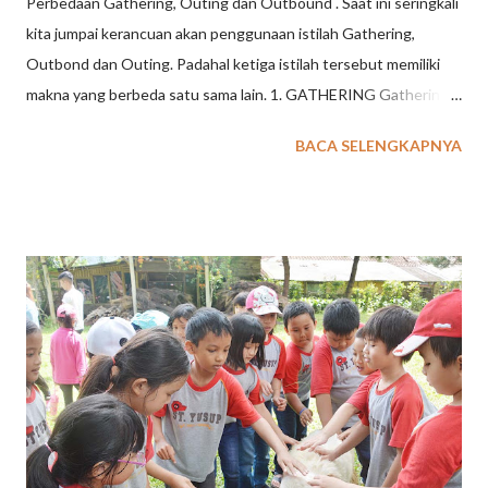
Perbedaan Gathering, Outing dan Outbound . Saat ini seringkali
kita jumpai kerancuan akan penggunaan istilah Gathering,
Outbond dan Outing. Padahal ketiga istilah tersebut memiliki
makna yang berbeda satu sama lain. 1. GATHERING Gathering
merupakan suatu kegiatan untuk keluarga besar, komunitas,
BACA SELENGKAPNYA
sekolah ataupun perusahaan yang diadakan pada waktu
tertentu di satu lokasi baik di dalam maupun luar ruangan
dengan tema yang telah disepakati, guna menjalin tali
silaturahmi, membangun keakraban dan rasa kekeluargaan.
Kegiatan ini secara fisik, pikiran, dan emosional tidak terlalu
berat. Lebih dominan kepada unsur hiburan. Seperti misalnya
bersama-sama berkunjung ke wahana wisata tertentu, makan
bersama ditambah dengan hiburan musik, artis, ataupun
permainan yang menyenangkan, dan lain sebagainya. Aktivitas
yang dilakukan lebih tertuju pada aspek menyenangkan
sehingga tidak membutuhkan persiapan khusus. Dilingkup