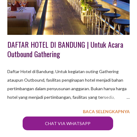
www.tempatwisataunik.com 40 Tempat Wisata di Majalengka &
Kuningan Kabupaten di Jawa Barat ini pada awalnya bernama
Kabupaten Maja. Berlokasi di bagian timur Jawa Ba...
DAFTAR HOTEL DI BANDUNG | Untuk Acara
Outbound Gathering
Daftar Hotel di Bandung. Untuk kegiatan outing Gathering
ataupun Outbound, fasilitas penginapan hotel menjadi bahan
pertimbangan dalam penyusunan anggaran. Bukan hanya harga
hotel yang menjadi pertimbangan, fasilitas yang tersedia,
aktifitas yang ditawarkan serta lokasi wisata terdekat juga
BACA SELENGKAPNYA
menjadi bahan pertimbangan. Kota Bandung saat ini
menawarkan banyak pilihan penginapan Hotel, mulai dari Hotel
CHAT VIA WHATSAPP
Bintang 1,2,3,4 sampai 5 sudah tersedia untuk memenuhi