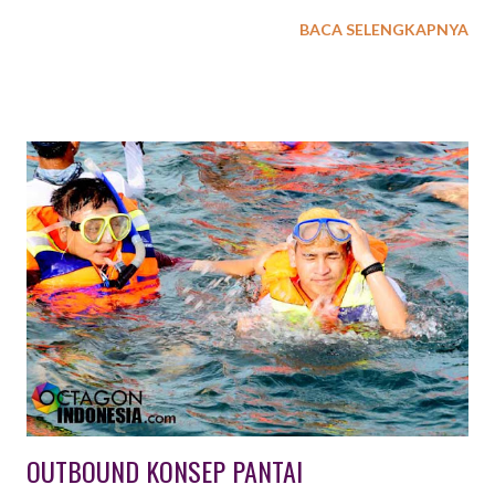
strategi perang. Seebagai penyedia EO dengan permintaan
BACA SELENGKAPNYA
cukup tinggi, EXXO INDONESIA menyediakan beberapa pilihan
paket outbound dengan konsep simulasi perang. Jenis aktiftas
outbound simulasi perang ini antara lain : 1. PAINTBALL
OUTBOUND Paintball adalah suatu permainan dimana seorang
atau kelompok pemain berusaha untuk mengalahkan pemain /
kelompok lain dengan cara memberi tanda cat di tubuh lawan.
Peluru cat yang digunakan harus terbuat dari bahan yang aman
dan tidak beracun, sedangkan senjata yang digunakan untuk
menembakkannya biasa disebut paintball marker atau paintball
gun. Peralatan lain yang harus ada ialah masker pelindung wajah.
Selain untuk permainan, teknologi Paintball juga digunakan
sebagai simulasi / latihan militer yang lebi...
OUTBOUND KONSEP PANTAI