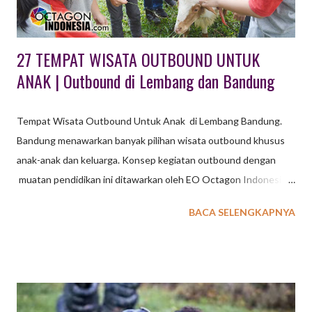
perusahaan, gathering biasanya dibedakan lagi menjadi
Employee Gatheri...
27 TEMPAT WISATA OUTBOUND UNTUK
ANAK | Outbound di Lembang dan Bandung
Tempat Wisata Outbound Untuk Anak di Lembang Bandung.
Bandung menawarkan banyak pilihan wisata outbound khusus
anak-anak dan keluarga. Konsep kegiatan outbound dengan
muatan pendidikan ini ditawarkan oleh EO Octagon Indonesia
untuk wisata outbound dengan konsep belajar dan bermain.
BACA SELENGKAPNYA
Untuk kegiatan Family Gathering EXXO sudah sediakan
beberapa pilihan konsep kegiatan : wisata outbound berupa
program terpadu dengan simulasi permainan yang melibatkan
anak dan orang tua, wisata outbound dikemas secara terpisah
dengan disesuaikan karakteristik peserta dan usia. baca juga : 36