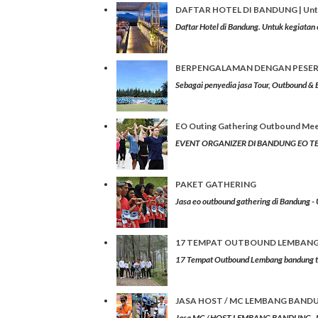
DAFTAR HOTEL DI BANDUNG | Untu
Daftar Hotel di Bandung. Untuk kegiatan 
BERPENGALAMAN DENGAN PESER
Sebagai penyedia jasa Tour, Outbound & 
EO Outing Gathering Outbound Meet
EVENT ORGANIZER DI BANDUNG EO TERBAI
PAKET GATHERING
Jasa eo outbound gathering di Bandung -
17 TEMPAT OUTBOUND LEMBANG
17 Tempat Outbound Lembang bandung
JASA HOST / MC LEMBANG BANDUNG
Jasa MC / HOST LEMBANG BANDUNG . MC be