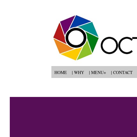
HOME
| WHY
| MENU+
| CONTACT