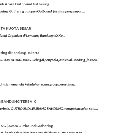
k Acara Outbound Gathering
outing Gathering ataupun Outbound, fasilitas penginapan...
TA KUOTA BESAR
Event Organizer di Lembang Bandung; eXXo...
ing di Bandung, Jakarta
K DI BANDUNG. Sebagai penyedia jasa eo di Bandung, jasa eo...
 Untuk memenuhi kebutuhan acara group perusahan,...
 BANDUNG TERBAIK
 terbaik. OUTBOUND LEMBANG BANDUNG merupakan salah satu...
 | Acara Outbound Gathering
rtindak selaku “tuan rumah” (host) suatu acara atau...