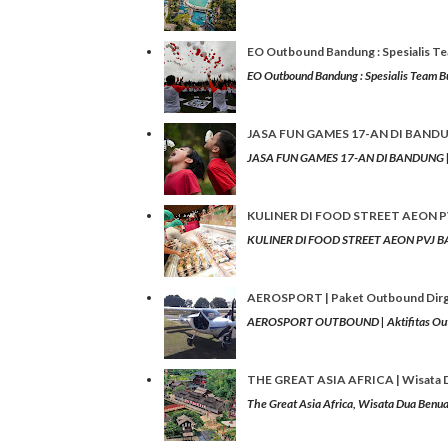
EO Outbound Bandung : Spesialis Te
EO Outbound Bandung : Spesialis Team Bu
JASA FUN GAMES 17-AN DI BANDUNG
JASA FUN GAMES 17-AN DI BANDUNG | Ou
KULINER DI FOOD STREET AEON PV
KULINER DI FOOD STREET AEON PVJ BAND
AEROSPORT | Paket Outbound Dirga
AEROSPORT OUTBOUND | Aktifitas Outbou
THE GREAT ASIA AFRICA | Wisata 
The Great Asia Africa, Wisata Dua Benua