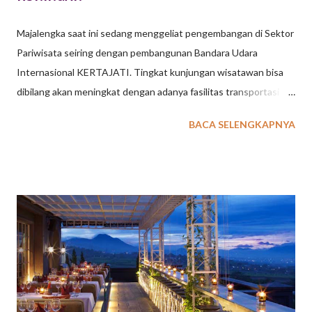
Majalengka saat ini sedang menggeliat pengembangan di Sektor
Pariwisata seiring dengan pembangunan Bandara Udara
Internasional KERTAJATI. Tingkat kunjungan wisatawan bisa
dibilang akan meningkat dengan adanya fasilitas transportasi ini.
Beberapa tempat wisata di Majalengka tentunya akan semakin
BACA SELENGKAPNYA
berbenah untuk mempersiapkan tingkat kunjungan tamu
wisatawan. Sebagai penyedia jasa event organizer di Bandung
dan Jakarta , kegiatan outing gathering perusahaan, sekolah
ataupun organisasi kini memiliki pilihan kota Majalengka,
Kuningan dan Cirebon sebagai destinasi yang menarik.
Tentunya paket outing outbound gathering perlu dikemas secra
apik dengan menggabungkan beberapa tempat wisata di
Majalengka dan Kuningan. Berikut ini beberapa ulasan tempat
wisata di Majalengka & Kuningan yang kami ambil dari sumber
www.tempatwisataunik.com 40 Tempat Wisata di Majalengka &