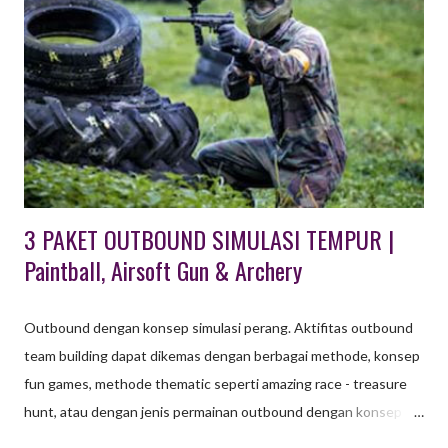
UNTUK ANAK & FAMILY GATHERING DI BANDUNG Khusus
Wisata Outbound di Lembang Bandung ini , paket untuk usia
anak - anak tersedia Program Outbound Character Building
berupa aktifitas wisata edukasi untuk pelajar PAUD, TK maupun
SD dan SMP. Teriakan anak - anak terdengar sangat nyaring saat
pemandu dari EO Octagon Indonesia memberi instruksi ...
3 PAKET OUTBOUND SIMULASI TEMPUR |
Paintball, Airsoft Gun & Archery
Outbound dengan konsep simulasi perang. Aktifitas outbound
team building dapat dikemas dengan berbagai methode, konsep
fun games, methode thematic seperti amazing race - treasure
hunt, atau dengan jenis permainan outbound dengan konsep
strategi perang. Seebagai penyedia EO dengan permintaan