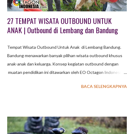
Employee Gatheri...
27 TEMPAT WISATA OUTBOUND UNTUK
ANAK | Outbound di Lembang dan Bandung
Tempat Wisata Outbound Untuk Anak di Lembang Bandung.
Bandung menawarkan banyak pilihan wisata outbound khusus
anak-anak dan keluarga. Konsep kegiatan outbound dengan
muatan pendidikan ini ditawarkan oleh EO Octagon Indonesia
untuk wisata outbound dengan konsep belajar dan bermain.
BACA SELENGKAPNYA
Untuk kegiatan Family Gathering EXXO sudah sediakan
beberapa pilihan konsep kegiatan : wisata outbound berupa
program terpadu dengan simulasi permainan yang melibatkan
anak dan orang tua, wisata outbound dikemas secara terpisah
dengan disesuaikan karakteristik peserta dan usia. baca juga : 36
Tempat Wisata di Lembang TEMPAT WISATA OUTBOUND