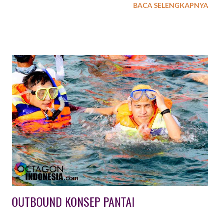
BACA SELENGKAPNYA
cukup tinggi, EXXO INDONESIA menyediakan beberapa pilihan
paket outbound dengan konsep simulasi perang. Jenis aktiftas
outbound simulasi perang ini antara lain : 1. PAINTBALL
OUTBOUND Paintball adalah suatu permainan dimana seorang
atau kelompok pemain berusaha untuk mengalahkan pemain /
kelompok lain dengan cara memberi tanda cat di tubuh lawan.
Peluru cat yang digunakan harus terbuat dari bahan yang aman
dan tidak beracun, sedangkan senjata yang digunakan untuk
menembakkannya biasa disebut paintball marker atau paintball
gun. Peralatan lain yang harus ada ialah masker pelindung wajah.
Selain untuk permainan, teknologi Paintball juga digunakan
sebagai simulasi / latihan militer yang lebi...
OUTBOUND KONSEP PANTAI