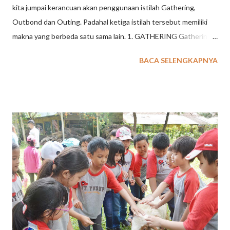
kita jumpai kerancuan akan penggunaan istilah Gathering,
Outbond dan Outing. Padahal ketiga istilah tersebut memiliki
makna yang berbeda satu sama lain. 1. GATHERING Gathering
merupakan suatu kegiatan untuk keluarga besar, komunitas,
BACA SELENGKAPNYA
sekolah ataupun perusahaan yang diadakan pada waktu
tertentu di satu lokasi baik di dalam maupun luar ruangan
dengan tema yang telah disepakati, guna menjalin tali
silaturahmi, membangun keakraban dan rasa kekeluargaan.
Kegiatan ini secara fisik, pikiran, dan emosional tidak terlalu
berat. Lebih dominan kepada unsur hiburan. Seperti misalnya
bersama-sama berkunjung ke wahana wisata tertentu, makan
bersama ditambah dengan hiburan musik, artis, ataupun
permainan yang menyenangkan, dan lain sebagainya. Aktivitas
yang dilakukan lebih tertuju pada aspek menyenangkan
sehingga tidak membutuhkan persiapan khusus. Dilingkup
perusahaan, gathering biasanya dibedakan lagi menjadi