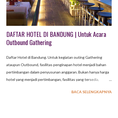
Kuningan Kabupaten di Jawa Barat ini pada awalnya bernama
Kabupaten Maja. Berlokasi di bagian timur Jawa Ba...
DAFTAR HOTEL DI BANDUNG | Untuk Acara
Outbound Gathering
Daftar Hotel di Bandung. Untuk kegiatan outing Gathering
ataupun Outbound, fasilitas penginapan hotel menjadi bahan
pertimbangan dalam penyusunan anggaran. Bukan hanya harga
hotel yang menjadi pertimbangan, fasilitas yang tersedia,
aktifitas yang ditawarkan serta lokasi wisata terdekat juga
BACA SELENGKAPNYA
menjadi bahan pertimbangan. Kota Bandung saat ini
menawarkan banyak pilihan penginapan Hotel, mulai dari Hotel
Bintang 1,2,3,4 sampai 5 sudah tersedia untuk memenuhi
kebutuhan tamu group seperti Company Gathering, Meeting,