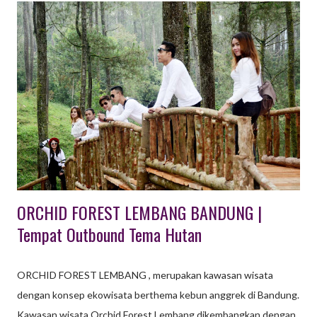
Family Gathering, dsb. Berikut ini kami sampaikan beberapa
daftar hotel yang ada di Bandung, semoga dapat mebantu Anda.
1. The Trans Luxury Hotel Berlokasi di Jalan Gatot Subroto 289,
yang merupakan pusat kota Bandung, Hotel bintang 5 di
Bandung ini mendapat predikat sebagai Hotel Bintang 5 di
Bandung yang paling baik. Ada banyak variasi paket kamar yang
ditawarkan, antara lain: premier room, premier room plus sarapan
pagi, club premier, premier room plus 2 tiket Trans...
ORCHID FOREST LEMBANG BANDUNG |
Tempat Outbound Tema Hutan
ORCHID FOREST LEMBANG , merupakan kawasan wisata
dengan konsep ekowisata berthema kebun anggrek di Bandung.
Kawasan wisata Orchid Forest Lembang dikembangkan dengan