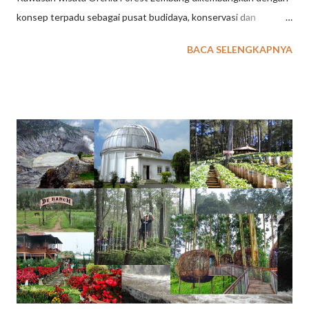
konsep terpadu sebagai pusat budidaya, konservasi dan
penangkaran tanaman / bunga anggrek langka berkelas dunia.
BACA SELENGKAPNYA
Meskipun belum sepenuhnya selesai pembangunannya, lokasi
wisata outbound di Lembang Bandung ini mulai diuji coba
operasional pertengahan Agustus 2017. baca juga : 36 Tempat
Wisata di Lembang Melengkapi kenyamanan saat beraktiftas di
tempat wisata Orchid Forest Lembang Bandung ini, pengelola
menyediakan beberapa fasilitas pendukung berupa sarana
aktifitas outbound, aktifitas olah raga dan leisure. Taman wisata
dengan thema berbagai jenis bunga anggrek ini, dilengkapi juga
beberapa jenis tanaman langka lainnya seperti bunga bangkai.
Dengan konsep ini , kawasan Orchid Forest dikembangkan tidak
hanya sebagai tujuan wisata umum, konsep pendidikan atau
wisata edukasi menjadi unggulan di tempat wisata ini. ...