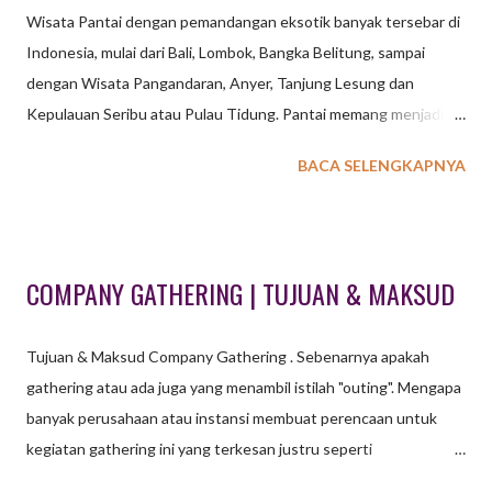
Wisata Pantai dengan pemandangan eksotik banyak tersebar di
Indonesia, mulai dari Bali, Lombok, Bangka Belitung, sampai
dengan Wisata Pangandaran, Anyer, Tanjung Lesung dan
Kepulauan Seribu atau Pulau Tidung. Pantai memang menjadi
destinasi pilihan saat mengadakan kegiatan baik di lihat dari segi
BACA SELENGKAPNYA
keindahan maupun kenyamanan. Tidak perlu games yang
membutuhkan banyak tenaga cukup games sederhana yang bisa
membuat acara menjadi seru dan bahagia. WATERSPORT
OUTBOUND UNTUK KEGIATAN OUTING OUTBOUND
COMPANY GATHERING | TUJUAN & MAKSUD
GATHERING DENGAN KONSEP PANTAI Suara deburan ombak
serta udara tropis serta pohon kelapa merupakan visualisasi
Tujuan & Maksud Company Gathering . Sebenarnya apakah
panorama saat kita berada di pantai. Beberapa aktifitas olah raga
gathering atau ada juga yang menambil istilah "outing". Mengapa
air atau yang dikenal dengan istilah watersport menjadi aktifitas
banyak perusahaan atau instansi membuat perencaan untuk
wajib bagi para pelancong atau wisatawan. Snorkeling, Jetski,
kegiatan gathering ini yang terkesan justru seperti
Banana Boat, Sea Kayak, Pedal Boat atau hanya sekedar
menghamburkan uang untuk sekedar bersenang – senang ?
berenang di tepi pantai menjadi aktifitas seru saat kita memilih