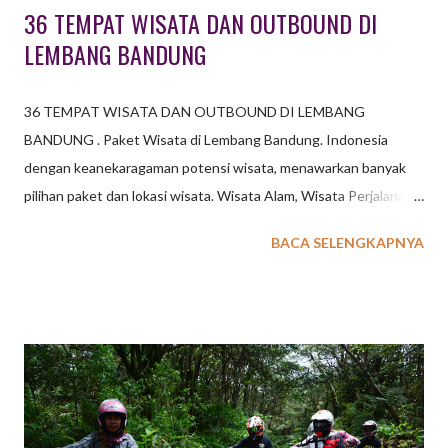
36 TEMPAT WISATA DAN OUTBOUND DI
LEMBANG BANDUNG
36 TEMPAT WISATA DAN OUTBOUND DI LEMBANG
BANDUNG . Paket Wisata di Lembang Bandung. Indonesia
dengan keanekaragaman potensi wisata, menawarkan banyak
pilihan paket dan lokasi wisata. Wisata Alam, Wisata Perjalanan,
Wisata Sejarah, Wisata Belanja, Wisata Kuliner, Wisata Oleh-
BACA SELENGKAPNYA
Oleh, Wisata Budaya, dan masih banyak pilihan Paket Wisata
lainnya. baca juga : 6 Paket Wisata Outbound di Lembang
Bandung Kota Lembang Bandung sebagai salah satu kota
tujuan wisata dengan jarak relatif dekat dengan Jakarta memiliki
potensi wisata beragam dengan banyak pilihan tempat wisata
bagi Anda yang berencana berwisata dengan konsep
pegunungan. 36 TEMPAT WISATA DAN OUTBOUND DI
LEMBANG BANDUNG Lembang, Bandung, menawarkan