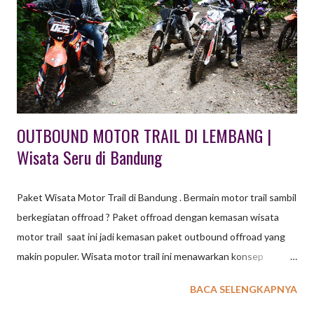
berbagai tempat wisata outbound seru, mulai dari hutan pinus
hingga wahana permainan, yang cocok untuk gathering
perusahaan, sekolah, atau keluarga. Tempat unggulan mencakup
Taman Wisata Grafika Cikole dan Orchid Forest Cikole untuk
aktivitas alam yang lengkap, serta Bandung Treetop da...
OUTBOUND MOTOR TRAIL DI LEMBANG |
Wisata Seru di Bandung
Paket Wisata Motor Trail di Bandung . Bermain motor trail sambil
berkegiatan offroad ? Paket offroad dengan kemasan wisata
motor trail saat ini jadi kemasan paket outbound offroad yang
makin populer. Wisata motor trail ini menawarkan konsep
outbound "out of the box" di Bandung. Sebelum membahas
BACA SELENGKAPNYA
motor trail sebagai salah satu kemasan wisata paket baru di