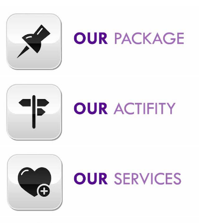
Bandung, baiknya kalian mengetahui apakah motor trail itu ? Apa
bedanya dengan motocross. Motor Trail merupakan motor
allroad atau dual sport. Karena Motor Trail bisa dipakai di jalan
raya dan juga untuk offroad. Bagi orang awam, motor trail dan,
motorcross, pasti terlihat sama saja karena memang sekilas
bentuknya mirip. Dari segi penampilan, fisik ketiga jenis motor ini
memang mirip misalnya body yang ramping dan tinggi,
penggunaan spakbor yang khas, dan juga bunyinya yang nyaring.
MOTOR TRAIL : BISA DIGUNAKAN DI JALAN RAYA Motor trail
disebut juga dengan dual sport atau motor all road. Ini karena
motor ini m...