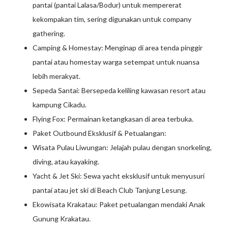
pantai (pantai Lalasa/Bodur) untuk mempererat
kekompakan tim, sering digunakan untuk company
gathering.
Camping & Homestay: Menginap di area tenda pinggir
pantai atau homestay warga setempat untuk nuansa
lebih merakyat.
Sepeda Santai: Bersepeda keliling kawasan resort atau
kampung Cikadu.
Flying Fox: Permainan ketangkasan di area terbuka.
Paket Outbound Eksklusif & Petualangan:
Wisata Pulau Liwungan: Jelajah pulau dengan snorkeling,
diving, atau kayaking.
Yacht & Jet Ski: Sewa yacht eksklusif untuk menyusuri
pantai atau jet ski di Beach Club Tanjung Lesung.
Ekowisata Krakatau: Paket petualangan mendaki Anak
Gunung Krakatau.