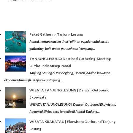
Paket Gathering Tanjung Lesung
Pantai merupakan destinasi pilihan populer untuk acara
gathering, baik untuk perusahaan (company...
TANJUNG LESUNG: Destinasi Gathering, Meeting,
Outbound Konsep Pantai
Tanjung Lesung di Pandeglang, Banten, adalah kawasan
ekonomi khusus (KEK) pariwisata yang...
WISATA TANJUNG LESUNG | Dengan Outbound
Ekowisata
WISATA TANJUNG LESUNG | Dengan Outbound Ekowisata.
Ragam aktifitas seru tersedia di Pantai Tanjung...
WISATA KRAKATAU | Ekowisata Outbound Tanjung
Lesung