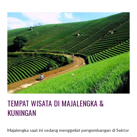
outing, entah dengan nama company gathering , family
gathering , ataupun sejenisnya dengan maksud dan tujuan
tertentu. Baik itu yang melibatkan keluarga si karyawan sehinga
disebut family gathering. Ada juga yang hanya diikuti oleh
karyawan itu sendiri, baik satu perusahaan maupun per divisi.
Apa Manfaat dan Tujuan Gathering ? Sebenarnya apa saja
manfaat dan tujuan gathering / outing bagi sebuah instansi atau
perusahaan ? Sepadankah dengan biaya yang dikeluarkan
perusahaan? Disini kita mengulas secara ringkas mengenai
gathering atau outing . Arti gathering atau outing adala...
TEMPAT WISATA DI MAJALENGKA &
KUNINGAN
Majalengka saat ini sedang menggeliat pengembangan di Sektor