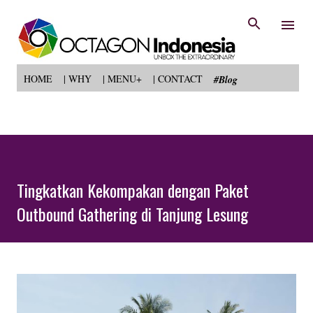
Langsung ke konten utama
HOME
| WHY
| MENU+
| CONTACT
#Blog
Tingkatkan Kekompakan dengan Paket
Outbound Gathering di Tanjung Lesung