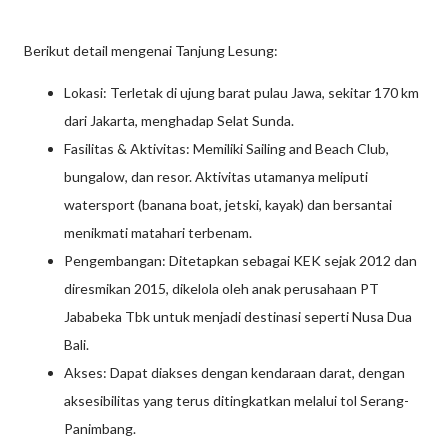
Berikut detail mengenai Tanjung Lesung:
Lokasi: Terletak di ujung barat pulau Jawa, sekitar 170 km
dari Jakarta, menghadap Selat Sunda.
Fasilitas & Aktivitas: Memiliki Sailing and Beach Club,
bungalow, dan resor. Aktivitas utamanya meliputi
watersport (banana boat, jetski, kayak) dan bersantai
menikmati matahari terbenam.
Pengembangan: Ditetapkan sebagai KEK sejak 2012 dan
diresmikan 2015, dikelola oleh anak perusahaan PT
Jababeka Tbk untuk menjadi destinasi seperti Nusa Dua
Bali.
Akses: Dapat diakses dengan kendaraan darat, dengan
aksesibilitas yang terus ditingkatkan melalui tol Serang-
Panimbang.