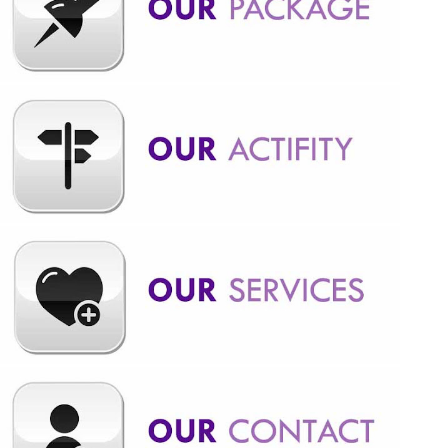
raya dan juga untuk offroad. Bagi orang awam, motor trail dan,
motorcross, pasti terlihat sama saja karena memang sekilas
bentuknya mirip. Dari segi penampilan, fisik ketiga jenis motor ini
memang mirip misalnya body yang ramping dan tinggi,
penggunaan spakbor yang khas, dan juga bunyinya yang nyaring.
MOTOR TRAIL : BISA DIGUNAKAN DI JALAN RAYA Motor trail
disebut juga dengan dual sport atau motor all road. Ini karena
motor ini m...