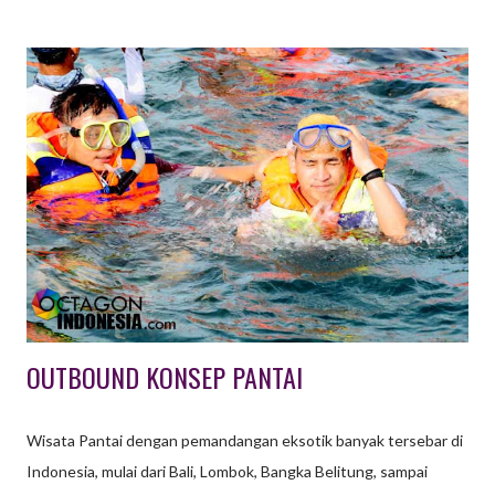
outbound simulasi perang ini antara lain : 1. PAINTBALL
OUTBOUND Paintball adalah suatu permainan dimana seorang
atau kelompok pemain berusaha untuk mengalahkan pemain /
kelompok lain dengan cara memberi tanda cat di tubuh lawan.
Peluru cat yang digunakan harus terbuat dari bahan yang aman
dan tidak beracun, sedangkan senjata yang digunakan untuk
menembakkannya biasa disebut paintball marker atau paintball
gun. Peralatan lain yang harus ada ialah masker pelindung wajah.
Selain untuk permainan, teknologi Paintball juga digunakan
sebagai simulasi / latihan militer yang lebi...
OUTBOUND KONSEP PANTAI
Wisata Pantai dengan pemandangan eksotik banyak tersebar di
Indonesia, mulai dari Bali, Lombok, Bangka Belitung, sampai