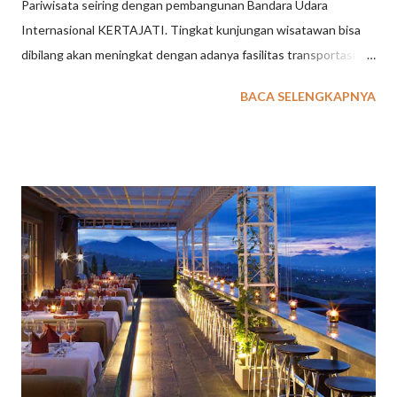
Pariwisata seiring dengan pembangunan Bandara Udara
Internasional KERTAJATI. Tingkat kunjungan wisatawan bisa
dibilang akan meningkat dengan adanya fasilitas transportasi ini.
Beberapa tempat wisata di Majalengka tentunya akan semakin
BACA SELENGKAPNYA
berbenah untuk mempersiapkan tingkat kunjungan tamu
wisatawan. Sebagai penyedia jasa event organizer di Bandung
dan Jakarta , kegiatan outing gathering perusahaan, sekolah
ataupun organisasi kini memiliki pilihan kota Majalengka,
Kuningan dan Cirebon sebagai destinasi yang menarik.
Tentunya paket outing outbound gathering perlu dikemas secra
apik dengan menggabungkan beberapa tempat wisata di
Majalengka dan Kuningan. Berikut ini beberapa ulasan tempat
wisata di Majalengka & Kuningan yang kami ambil dari sumber
www.tempatwisataunik.com 40 Tempat Wisata di Majalengka &
Kuningan Kabupaten di Jawa Barat ini pada awalnya bernama
Kabupaten Maja. Berlokasi di bagian timur Jawa Ba...