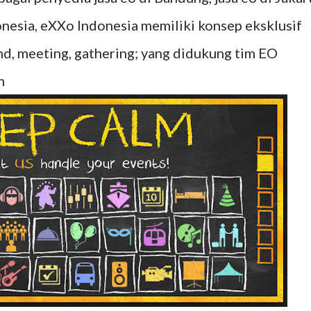
donesia, eXXo Indonesia memiliki konsep eksklusif
nd, meeting, gathering; yang didukung tim EO
n