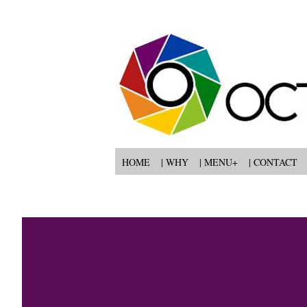
HOME
| WHY
| MENU+
| CONTACT