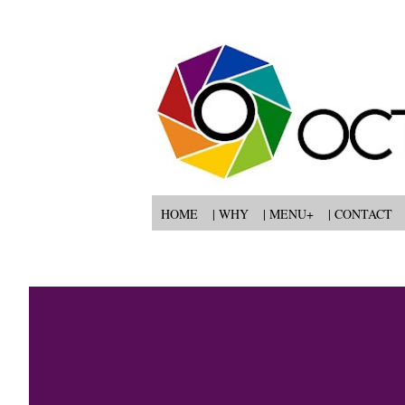
HOME
| WHY
| MENU+
| CONTACT