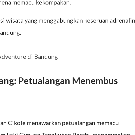
arena memacu kekompakan.
si wisata yang menggabungkan keseruan adrenali
Bandung.
dventure di Bandung
bang: Petualangan Menembus
tan Cikole menawarkan petualangan memacu
strem kaki Gunung Tangkuban Perahu menggunakan