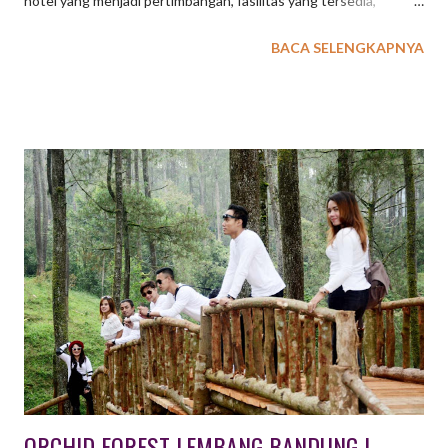
hotel yang menjadi pertimbangan, fasilitas yang tersedia,
aktifitas yang ditawarkan serta lokasi wisata terdekat juga
BACA SELENGKAPNYA
menjadi bahan pertimbangan. Kota Bandung saat ini
menawarkan banyak pilihan penginapan Hotel, mulai dari Hotel
Bintang 1,2,3,4 sampai 5 sudah tersedia untuk memenuhi
kebutuhan tamu group seperti Company Gathering, Meeting,
Family Gathering, dsb. Berikut ini kami sampaikan beberapa
daftar hotel yang ada di Bandung, semoga dapat mebantu Anda.
1. The Trans Luxury Hotel Berlokasi di Jalan Gatot Subroto 289,
yang merupakan pusat kota Bandung, Hotel bintang 5 di
Bandung ini mendapat predikat sebagai Hotel Bintang 5 di
Bandung yang paling baik. Ada banyak variasi paket kamar yang
ditawarkan, antara lain: premier room, premier room plus sarapan
pagi, club premier, premier room plus 2 tiket Trans...
ORCHID FOREST LEMBANG BANDUNG |