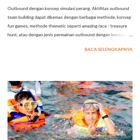
Outbound dengan konsep simulasi perang. Aktifitas outbound
team building dapat dikemas dengan berbagai methode, konsep
fun games, methode thematic seperti amazing race - treasure
hunt, atau dengan jenis permainan outbound dengan konsep
strategi perang. Seebagai penyedia EO dengan permintaan
BACA SELENGKAPNYA
cukup tinggi, EXXO INDONESIA menyediakan beberapa pilihan
paket outbound dengan konsep simulasi perang. Jenis aktiftas
outbound simulasi perang ini antara lain : 1. PAINTBALL
OUTBOUND Paintball adalah suatu permainan dimana seorang
atau kelompok pemain berusaha untuk mengalahkan pemain /
kelompok lain dengan cara memberi tanda cat di tubuh lawan.
Peluru cat yang digunakan harus terbuat dari bahan yang aman
dan tidak beracun, sedangkan senjata yang digunakan untuk
menembakkannya biasa disebut paintball marker atau paintball
gun. Peralatan lain yang harus ada ialah masker pelindung wajah.
Selain untuk permainan, teknologi Paintball juga digunakan