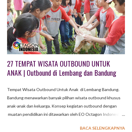
bersama ditambah dengan hiburan musik, artis, ataupun
permainan yang menyenangkan, dan lain sebagainya. Aktivitas
yang dilakukan lebih tertuju pada aspek menyenangkan
sehingga tidak membutuhkan persiapan khusus. Dilingkup
perusahaan, gathering biasanya dibedakan lagi menjadi
Employee Gatheri...
27 TEMPAT WISATA OUTBOUND UNTUK
ANAK | Outbound di Lembang dan Bandung
Tempat Wisata Outbound Untuk Anak di Lembang Bandung.
Bandung menawarkan banyak pilihan wisata outbound khusus
anak-anak dan keluarga. Konsep kegiatan outbound dengan
muatan pendidikan ini ditawarkan oleh EO Octagon Indonesia
untuk wisata outbound dengan konsep belajar dan bermain.
BACA SELENGKAPNYA
Untuk kegiatan Family Gathering EXXO sudah sediakan