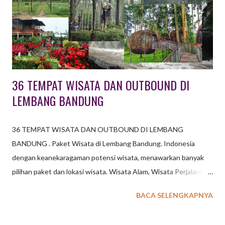
beberapa jenis tanaman langka lainnya seperti bunga bangkai.
Dengan konsep ini , kawasan Orchid Forest dikembangkan tidak
hanya sebagai tujuan wisata umum, konsep pendidikan atau
wisata edukasi menjadi unggulan di tempat wisata ini. ...
36 TEMPAT WISATA DAN OUTBOUND DI
LEMBANG BANDUNG
36 TEMPAT WISATA DAN OUTBOUND DI LEMBANG
BANDUNG . Paket Wisata di Lembang Bandung. Indonesia
dengan keanekaragaman potensi wisata, menawarkan banyak
pilihan paket dan lokasi wisata. Wisata Alam, Wisata Perjalanan,
Wisata Sejarah, Wisata Belanja, Wisata Kuliner, Wisata Oleh-
BACA SELENGKAPNYA
Oleh, Wisata Budaya, dan masih banyak pilihan Paket Wisata
lainnya. baca juga : 6 Paket Wisata Outbound di Lembang