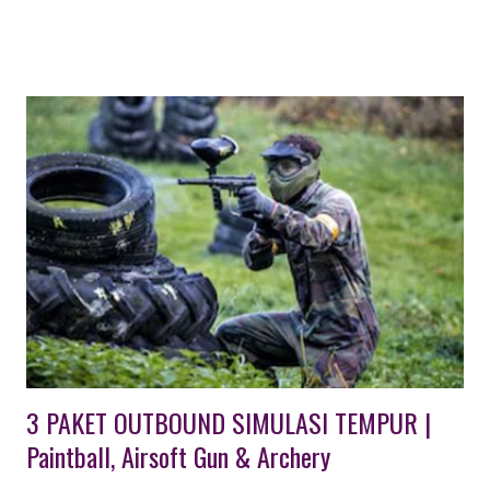
beberapa pilihan konsep kegiatan : wisata outbound berupa
program terpadu dengan simulasi permainan yang melibatkan
anak dan orang tua, wisata outbound dikemas secara terpisah
dengan disesuaikan karakteristik peserta dan usia. baca juga : 36
Tempat Wisata di Lembang TEMPAT WISATA OUTBOUND
UNTUK ANAK & FAMILY GATHERING DI BANDUNG Khusus
Wisata Outbound di Lembang Bandung ini , paket untuk usia
anak - anak tersedia Program Outbound Character Building
berupa aktifitas wisata edukasi untuk pelajar PAUD, TK maupun
SD dan SMP. Teriakan anak - anak terdengar sangat nyaring saat
pemandu dari EO Octagon Indonesia memberi instruksi ...
3 PAKET OUTBOUND SIMULASI TEMPUR |
Paintball, Airsoft Gun & Archery