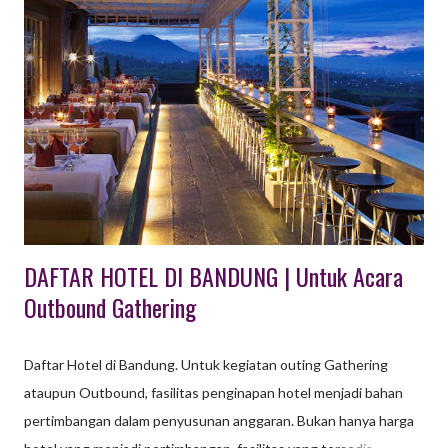
Tentunya paket outing outbound gathering perlu dikemas secra
apik dengan menggabungkan beberapa tempat wisata di
Majalengka dan Kuningan. Berikut ini beberapa ulasan tempat
wisata di Majalengka & Kuningan yang kami ambil dari sumber
www.tempatwisataunik.com 40 Tempat Wisata di Majalengka &
Kuningan Kabupaten di Jawa Barat ini pada awalnya bernama
Kabupaten Maja. Berlokasi di bagian timur Jawa Ba...
DAFTAR HOTEL DI BANDUNG | Untuk Acara
Outbound Gathering
Daftar Hotel di Bandung. Untuk kegiatan outing Gathering
ataupun Outbound, fasilitas penginapan hotel menjadi bahan
pertimbangan dalam penyusunan anggaran. Bukan hanya harga