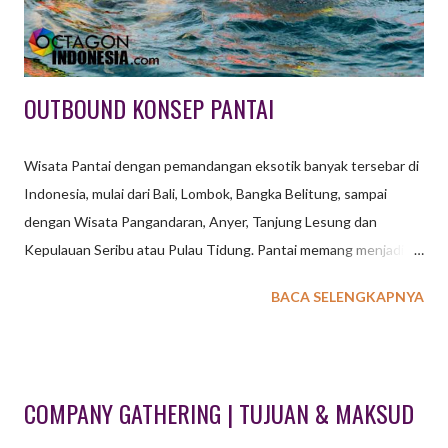
sebagai simulasi / latihan militer yang lebi...
OUTBOUND KONSEP PANTAI
Wisata Pantai dengan pemandangan eksotik banyak tersebar di
Indonesia, mulai dari Bali, Lombok, Bangka Belitung, sampai
dengan Wisata Pangandaran, Anyer, Tanjung Lesung dan
Kepulauan Seribu atau Pulau Tidung. Pantai memang menjadi
destinasi pilihan saat mengadakan kegiatan baik di lihat dari segi
BACA SELENGKAPNYA
keindahan maupun kenyamanan. Tidak perlu games yang
membutuhkan banyak tenaga cukup games sederhana yang bisa
membuat acara menjadi seru dan bahagia. WATERSPORT
OUTBOUND UNTUK KEGIATAN OUTING OUTBOUND
COMPANY GATHERING | TUJUAN & MAKSUD
GATHERING DENGAN KONSEP PANTAI Suara deburan ombak
serta udara tropis serta pohon kelapa merupakan visualisasi