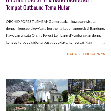
Tempat Outbound Tema Hutan
ORCHID FOREST LEMBANG , merupakan kawasan wisata
dengan konsep ekowisata berthema kebun anggrek di Bandung.
Kawasan wisata Orchid Forest Lembang dikembangkan dengan
konsep terpadu sebagai pusat budidaya, konservasi dan
penangkaran tanaman / bunga anggrek langka berkelas dunia.
BACA SELENGKAPNYA
Meskipun belum sepenuhnya selesai pembangunannya, lokasi
wisata outbound di Lembang Bandung ini mulai diuji coba
operasional pertengahan Agustus 2017. baca juga : 36 Tempat
Wisata di Lembang Melengkapi kenyamanan saat beraktiftas di
tempat wisata Orchid Forest Lembang Bandung ini, pengelola
menyediakan beberapa fasilitas pendukung berupa sarana
aktifitas outbound, aktifitas olah raga dan leisure. Taman wisata
dengan thema berbagai jenis bunga anggrek ini, dilengkapi juga