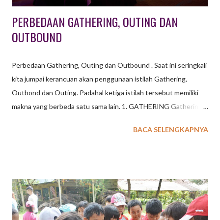
PERBEDAAN GATHERING, OUTING DAN
OUTBOUND
Perbedaan Gathering, Outing dan Outbound . Saat ini seringkali
kita jumpai kerancuan akan penggunaan istilah Gathering,
Outbond dan Outing. Padahal ketiga istilah tersebut memiliki
makna yang berbeda satu sama lain. 1. GATHERING Gathering
merupakan suatu kegiatan untuk keluarga besar, komunitas,
BACA SELENGKAPNYA
sekolah ataupun perusahaan yang diadakan pada waktu
tertentu di satu lokasi baik di dalam maupun luar ruangan
dengan tema yang telah disepakati, guna menjalin tali
silaturahmi, membangun keakraban dan rasa kekeluargaan.
Kegiatan ini secara fisik, pikiran, dan emosional tidak terlalu
berat. Lebih dominan kepada unsur hiburan. Seperti misalnya
bersama-sama berkunjung ke wahana wisata tertentu, makan