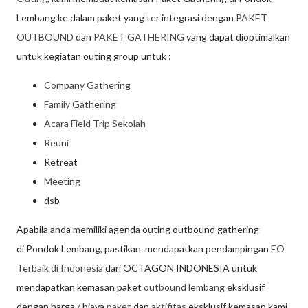
Lembang ke dalam paket yang ter integrasi dengan
PAKET
OUTBOUND
dan
PAKET GATHERING
yang dapat dioptimalkan
untuk kegiatan outing group untuk :
Company Gathering
Family Gathering
Acara Field Trip Sekolah
Reuni
Retreat
Meeting
dsb
Apabila anda memiliki agenda outing outbound gathering
di Pondok Lembang, pastikan mendapatkan pendampingan
EO
Terbaik di Indonesia
dari OCTAGON INDONESIA untuk
mendapatkan kemasan paket
outbound lembang
eksklusif
dengan harga / biaya
paket
dan
aktifitas
eksklusif kemasan kami.