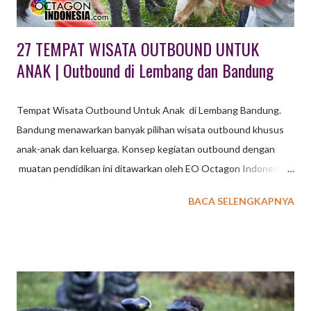
Employee Gatheri...
27 TEMPAT WISATA OUTBOUND UNTUK
ANAK | Outbound di Lembang dan Bandung
Tempat Wisata Outbound Untuk Anak di Lembang Bandung.
Bandung menawarkan banyak pilihan wisata outbound khusus
anak-anak dan keluarga. Konsep kegiatan outbound dengan
muatan pendidikan ini ditawarkan oleh EO Octagon Indonesia
untuk wisata outbound dengan konsep belajar dan bermain.
BACA SELENGKAPNYA
Untuk kegiatan Family Gathering EXXO sudah sediakan
beberapa pilihan konsep kegiatan : wisata outbound berupa
program terpadu dengan simulasi permainan yang melibatkan
anak dan orang tua, wisata outbound dikemas secara terpisah
dengan disesuaikan karakteristik peserta dan usia. baca juga : 36
Tempat Wisata di Lembang TEMPAT WISATA OUTBOUND