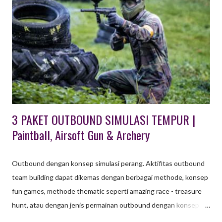
UNTUK ANAK & FAMILY GATHERING DI BANDUNG Khusus
Wisata Outbound di Lembang Bandung ini , paket untuk usia
anak - anak tersedia Program Outbound Character Building
berupa aktifitas wisata edukasi untuk pelajar PAUD, TK maupun
SD dan SMP. Teriakan anak - anak terdengar sangat nyaring saat
pemandu dari EO Octagon Indonesia memberi instruksi ...
3 PAKET OUTBOUND SIMULASI TEMPUR |
Paintball, Airsoft Gun & Archery
Outbound dengan konsep simulasi perang. Aktifitas outbound
team building dapat dikemas dengan berbagai methode, konsep
fun games, methode thematic seperti amazing race - treasure
hunt, atau dengan jenis permainan outbound dengan konsep
strategi perang. Seebagai penyedia EO dengan permintaan