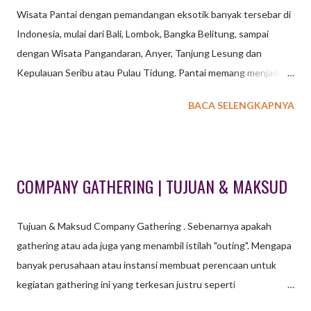
Wisata Pantai dengan pemandangan eksotik banyak tersebar di
Indonesia, mulai dari Bali, Lombok, Bangka Belitung, sampai
dengan Wisata Pangandaran, Anyer, Tanjung Lesung dan
Kepulauan Seribu atau Pulau Tidung. Pantai memang menjadi
destinasi pilihan saat mengadakan kegiatan baik di lihat dari segi
BACA SELENGKAPNYA
keindahan maupun kenyamanan. Tidak perlu games yang
membutuhkan banyak tenaga cukup games sederhana yang bisa
membuat acara menjadi seru dan bahagia. WATERSPORT
OUTBOUND UNTUK KEGIATAN OUTING OUTBOUND
COMPANY GATHERING | TUJUAN & MAKSUD
GATHERING DENGAN KONSEP PANTAI Suara deburan ombak
serta udara tropis serta pohon kelapa merupakan visualisasi
Tujuan & Maksud Company Gathering . Sebenarnya apakah
panorama saat kita berada di pantai. Beberapa aktifitas olah raga
gathering atau ada juga yang menambil istilah "outing". Mengapa
air atau yang dikenal dengan istilah watersport menjadi aktifitas
banyak perusahaan atau instansi membuat perencaan untuk
wajib bagi para pelancong atau wisatawan. Snorkeling, Jetski,
kegiatan gathering ini yang terkesan justru seperti
Banana Boat, Sea Kayak, Pedal Boat atau hanya sekedar
menghamburkan uang untuk sekedar bersenang – senang ?
berenang di tepi pantai menjadi aktifitas seru saat kita memilih