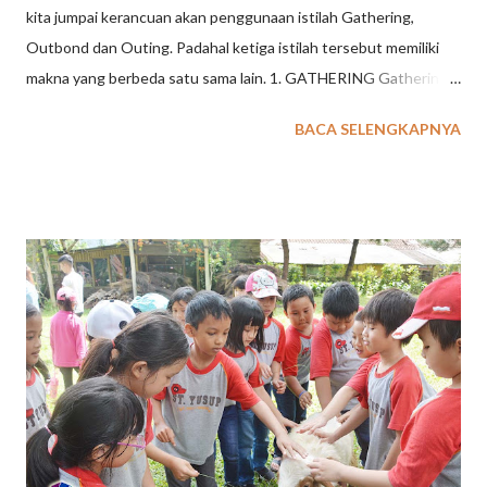
kita jumpai kerancuan akan penggunaan istilah Gathering,
Outbond dan Outing. Padahal ketiga istilah tersebut memiliki
makna yang berbeda satu sama lain. 1. GATHERING Gathering
merupakan suatu kegiatan untuk keluarga besar, komunitas,
BACA SELENGKAPNYA
sekolah ataupun perusahaan yang diadakan pada waktu
tertentu di satu lokasi baik di dalam maupun luar ruangan
dengan tema yang telah disepakati, guna menjalin tali
silaturahmi, membangun keakraban dan rasa kekeluargaan.
Kegiatan ini secara fisik, pikiran, dan emosional tidak terlalu
berat. Lebih dominan kepada unsur hiburan. Seperti misalnya
bersama-sama berkunjung ke wahana wisata tertentu, makan
bersama ditambah dengan hiburan musik, artis, ataupun
permainan yang menyenangkan, dan lain sebagainya. Aktivitas
yang dilakukan lebih tertuju pada aspek menyenangkan
sehingga tidak membutuhkan persiapan khusus. Dilingkup
perusahaan, gathering biasanya dibedakan lagi menjadi