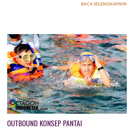
BACA SELENGKAPNYA
cukup tinggi, EXXO INDONESIA menyediakan beberapa pilihan
paket outbound dengan konsep simulasi perang. Jenis aktiftas
outbound simulasi perang ini antara lain : 1. PAINTBALL
OUTBOUND Paintball adalah suatu permainan dimana seorang
atau kelompok pemain berusaha untuk mengalahkan pemain /
kelompok lain dengan cara memberi tanda cat di tubuh lawan.
Peluru cat yang digunakan harus terbuat dari bahan yang aman
dan tidak beracun, sedangkan senjata yang digunakan untuk
menembakkannya biasa disebut paintball marker atau paintball
gun. Peralatan lain yang harus ada ialah masker pelindung wajah.
Selain untuk permainan, teknologi Paintball juga digunakan
sebagai simulasi / latihan militer yang lebi...
OUTBOUND KONSEP PANTAI