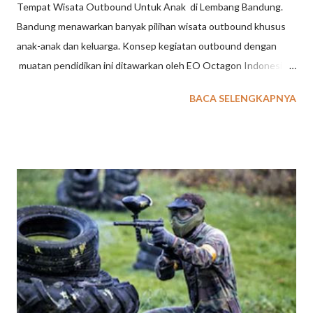
Tempat Wisata Outbound Untuk Anak di Lembang Bandung.
Bandung menawarkan banyak pilihan wisata outbound khusus
anak-anak dan keluarga. Konsep kegiatan outbound dengan
muatan pendidikan ini ditawarkan oleh EO Octagon Indonesia
untuk wisata outbound dengan konsep belajar dan bermain.
BACA SELENGKAPNYA
Untuk kegiatan Family Gathering EXXO sudah sediakan
beberapa pilihan konsep kegiatan : wisata outbound berupa
program terpadu dengan simulasi permainan yang melibatkan
anak dan orang tua, wisata outbound dikemas secara terpisah
dengan disesuaikan karakteristik peserta dan usia. baca juga : 36
Tempat Wisata di Lembang TEMPAT WISATA OUTBOUND
UNTUK ANAK & FAMILY GATHERING DI BANDUNG Khusus
Wisata Outbound di Lembang Bandung ini , paket untuk usia
anak - anak tersedia Program Outbound Character Building
berupa aktifitas wisata edukasi untuk pelajar PAUD, TK maupun
SD dan SMP. Teriakan anak - anak terdengar sangat nyaring saat