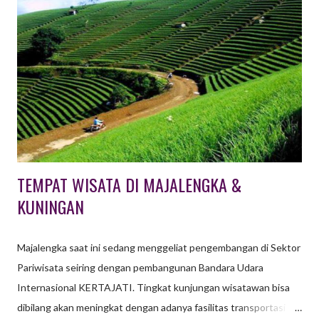
disebut family gathering. Ada juga yang hanya diikuti oleh
karyawan itu sendiri, baik satu perusahaan maupun per divisi.
Apa Manfaat dan Tujuan Gathering ? Sebenarnya apa saja
manfaat dan tujuan gathering / outing bagi sebuah instansi atau
perusahaan ? Sepadankah dengan biaya yang dikeluarkan
perusahaan? Disini kita mengulas secara ringkas mengenai
gathering atau outing . Arti gathering atau outing adala...
TEMPAT WISATA DI MAJALENGKA &
KUNINGAN
Majalengka saat ini sedang menggeliat pengembangan di Sektor
Pariwisata seiring dengan pembangunan Bandara Udara
Internasional KERTAJATI. Tingkat kunjungan wisatawan bisa
dibilang akan meningkat dengan adanya fasilitas transportasi ini.