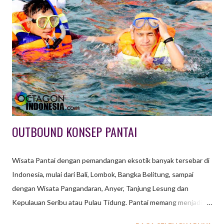
kelompok lain dengan cara memberi tanda cat di tubuh lawan.
Peluru cat yang digunakan harus terbuat dari bahan yang aman
dan tidak beracun, sedangkan senjata yang digunakan untuk
menembakkannya biasa disebut paintball marker atau paintball
gun. Peralatan lain yang harus ada ialah masker pelindung wajah.
Selain untuk permainan, teknologi Paintball juga digunakan
sebagai simulasi / latihan militer yang lebi...
OUTBOUND KONSEP PANTAI
Wisata Pantai dengan pemandangan eksotik banyak tersebar di
Indonesia, mulai dari Bali, Lombok, Bangka Belitung, sampai
dengan Wisata Pangandaran, Anyer, Tanjung Lesung dan
Kepulauan Seribu atau Pulau Tidung. Pantai memang menjadi
destinasi pilihan saat mengadakan kegiatan baik di lihat dari segi