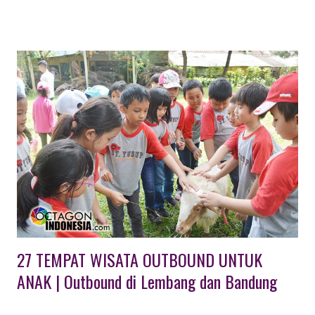
tertentu di satu lokasi baik di dalam maupun luar ruangan
dengan tema yang telah disepakati, guna menjalin tali
silaturahmi, membangun keakraban dan rasa kekeluargaan.
Kegiatan ini secara fisik, pikiran, dan emosional tidak terlalu
berat. Lebih dominan kepada unsur hiburan. Seperti misalnya
bersama-sama berkunjung ke wahana wisata tertentu, makan
bersama ditambah dengan hiburan musik, artis, ataupun
permainan yang menyenangkan, dan lain sebagainya. Aktivitas
yang dilakukan lebih tertuju pada aspek menyenangkan
sehingga tidak membutuhkan persiapan khusus. Dilingkup
perusahaan, gathering biasanya dibedakan lagi menjadi
Employee Gatheri...
27 TEMPAT WISATA OUTBOUND UNTUK
ANAK | Outbound di Lembang dan Bandung