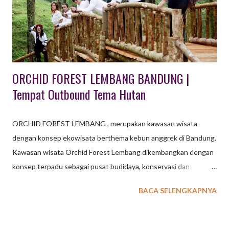
Bandung yang paling baik. Ada banyak variasi paket kamar yang
ditawarkan, antara lain: premier room, premier room plus sarapan
pagi, club premier, premier room plus 2 tiket Trans...
ORCHID FOREST LEMBANG BANDUNG |
Tempat Outbound Tema Hutan
ORCHID FOREST LEMBANG , merupakan kawasan wisata
dengan konsep ekowisata berthema kebun anggrek di Bandung.
Kawasan wisata Orchid Forest Lembang dikembangkan dengan
konsep terpadu sebagai pusat budidaya, konservasi dan
penangkaran tanaman / bunga anggrek langka berkelas dunia.
BACA SELENGKAPNYA
Meskipun belum sepenuhnya selesai pembangunannya, lokasi
wisata outbound di Lembang Bandung ini mulai diuji coba
operasional pertengahan Agustus 2017. baca juga : 36 Tempat