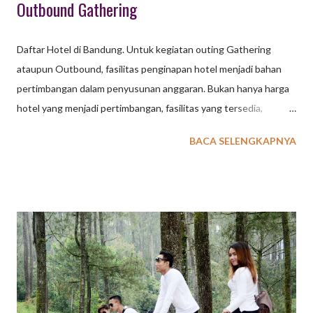
Outbound Gathering
Daftar Hotel di Bandung. Untuk kegiatan outing Gathering
ataupun Outbound, fasilitas penginapan hotel menjadi bahan
pertimbangan dalam penyusunan anggaran. Bukan hanya harga
hotel yang menjadi pertimbangan, fasilitas yang tersedia,
aktifitas yang ditawarkan serta lokasi wisata terdekat juga
BACA SELENGKAPNYA
menjadi bahan pertimbangan. Kota Bandung saat ini
menawarkan banyak pilihan penginapan Hotel, mulai dari Hotel
Bintang 1,2,3,4 sampai 5 sudah tersedia untuk memenuhi
kebutuhan tamu group seperti Company Gathering, Meeting,
Family Gathering, dsb. Berikut ini kami sampaikan beberapa
daftar hotel yang ada di Bandung, semoga dapat mebantu Anda.
1. The Trans Luxury Hotel Berlokasi di Jalan Gatot Subroto 289,
yang merupakan pusat kota Bandung, Hotel bintang 5 di
Bandung ini mendapat predikat sebagai Hotel Bintang 5 di