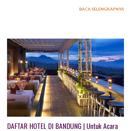
Beberapa tempat wisata di Majalengka tentunya akan semakin
BACA SELENGKAPNYA
berbenah untuk mempersiapkan tingkat kunjungan tamu
wisatawan. Sebagai penyedia jasa event organizer di Bandung
dan Jakarta , kegiatan outing gathering perusahaan, sekolah
ataupun organisasi kini memiliki pilihan kota Majalengka,
Kuningan dan Cirebon sebagai destinasi yang menarik.
Tentunya paket outing outbound gathering perlu dikemas secra
apik dengan menggabungkan beberapa tempat wisata di
Majalengka dan Kuningan. Berikut ini beberapa ulasan tempat
wisata di Majalengka & Kuningan yang kami ambil dari sumber
www.tempatwisataunik.com 40 Tempat Wisata di Majalengka &
Kuningan Kabupaten di Jawa Barat ini pada awalnya bernama
Kabupaten Maja. Berlokasi di bagian timur Jawa Ba...
DAFTAR HOTEL DI BANDUNG | Untuk Acara