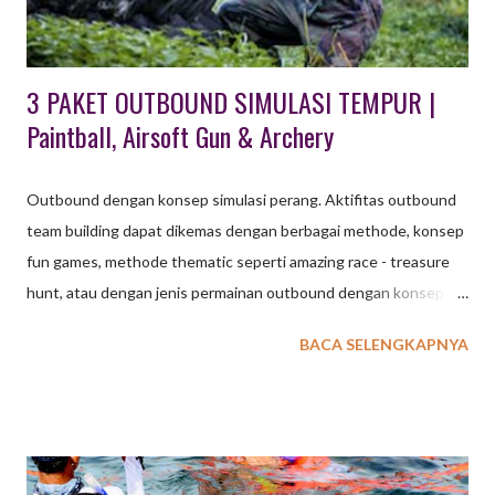
pemandu dari EO Octagon Indonesia memberi instruksi ...
3 PAKET OUTBOUND SIMULASI TEMPUR |
Paintball, Airsoft Gun & Archery
Outbound dengan konsep simulasi perang. Aktifitas outbound
team building dapat dikemas dengan berbagai methode, konsep
fun games, methode thematic seperti amazing race - treasure
hunt, atau dengan jenis permainan outbound dengan konsep
strategi perang. Seebagai penyedia EO dengan permintaan
BACA SELENGKAPNYA
cukup tinggi, EXXO INDONESIA menyediakan beberapa pilihan
paket outbound dengan konsep simulasi perang. Jenis aktiftas
outbound simulasi perang ini antara lain : 1. PAINTBALL
OUTBOUND Paintball adalah suatu permainan dimana seorang
atau kelompok pemain berusaha untuk mengalahkan pemain /