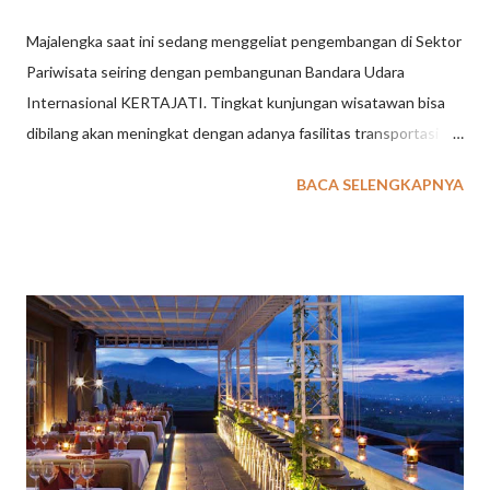
Majalengka saat ini sedang menggeliat pengembangan di Sektor
Pariwisata seiring dengan pembangunan Bandara Udara
Internasional KERTAJATI. Tingkat kunjungan wisatawan bisa
dibilang akan meningkat dengan adanya fasilitas transportasi ini.
Beberapa tempat wisata di Majalengka tentunya akan semakin
BACA SELENGKAPNYA
berbenah untuk mempersiapkan tingkat kunjungan tamu
wisatawan. Sebagai penyedia jasa event organizer di Bandung
dan Jakarta , kegiatan outing gathering perusahaan, sekolah
ataupun organisasi kini memiliki pilihan kota Majalengka,
Kuningan dan Cirebon sebagai destinasi yang menarik.
Tentunya paket outing outbound gathering perlu dikemas secra
apik dengan menggabungkan beberapa tempat wisata di
Majalengka dan Kuningan. Berikut ini beberapa ulasan tempat
wisata di Majalengka & Kuningan yang kami ambil dari sumber
www.tempatwisataunik.com 40 Tempat Wisata di Majalengka &