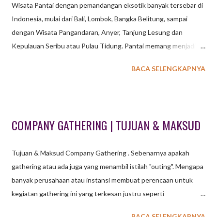
Wisata Pantai dengan pemandangan eksotik banyak tersebar di
Indonesia, mulai dari Bali, Lombok, Bangka Belitung, sampai
dengan Wisata Pangandaran, Anyer, Tanjung Lesung dan
Kepulauan Seribu atau Pulau Tidung. Pantai memang menjadi
destinasi pilihan saat mengadakan kegiatan baik di lihat dari segi
BACA SELENGKAPNYA
keindahan maupun kenyamanan. Tidak perlu games yang
membutuhkan banyak tenaga cukup games sederhana yang bisa
membuat acara menjadi seru dan bahagia. WATERSPORT
OUTBOUND UNTUK KEGIATAN OUTING OUTBOUND
COMPANY GATHERING | TUJUAN & MAKSUD
GATHERING DENGAN KONSEP PANTAI Suara deburan ombak
serta udara tropis serta pohon kelapa merupakan visualisasi
Tujuan & Maksud Company Gathering . Sebenarnya apakah
panorama saat kita berada di pantai. Beberapa aktifitas olah raga
gathering atau ada juga yang menambil istilah "outing". Mengapa
air atau yang dikenal dengan istilah watersport menjadi aktifitas
banyak perusahaan atau instansi membuat perencaan untuk
wajib bagi para pelancong atau wisatawan. Snorkeling, Jetski,
kegiatan gathering ini yang terkesan justru seperti
Banana Boat, Sea Kayak, Pedal Boat atau hanya sekedar
menghamburkan uang untuk sekedar bersenang – senang ?
berenang di tepi pantai menjadi aktifitas seru saat kita memilih
BACA SELENGKAPNYA