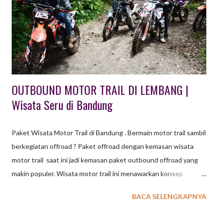
berbagai tempat wisata outbound seru, mulai dari hutan pinus
hingga wahana permainan, yang cocok untuk gathering
perusahaan, sekolah, atau keluarga. Tempat unggulan mencakup
Taman Wisata Grafika Cikole dan Orchid Forest Cikole untuk
aktivitas alam yang lengkap, serta Bandung Treetop da...
OUTBOUND MOTOR TRAIL DI LEMBANG |
Wisata Seru di Bandung
Paket Wisata Motor Trail di Bandung . Bermain motor trail sambil
berkegiatan offroad ? Paket offroad dengan kemasan wisata
motor trail saat ini jadi kemasan paket outbound offroad yang
makin populer. Wisata motor trail ini menawarkan konsep
outbound "out of the box" di Bandung. Sebelum membahas
BACA SELENGKAPNYA
motor trail sebagai salah satu kemasan wisata paket baru di
Bandung, baiknya kalian mengetahui apakah motor trail itu ? Apa