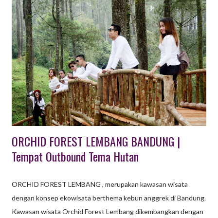
Family Gathering, dsb. Berikut ini kami sampaikan beberapa
daftar hotel yang ada di Bandung, semoga dapat mebantu Anda.
1. The Trans Luxury Hotel Berlokasi di Jalan Gatot Subroto 289,
yang merupakan pusat kota Bandung, Hotel bintang 5 di
Bandung ini mendapat predikat sebagai Hotel Bintang 5 di
Bandung yang paling baik. Ada banyak variasi paket kamar yang
ditawarkan, antara lain: premier room, premier room plus sarapan
pagi, club premier, premier room plus 2 tiket Trans...
ORCHID FOREST LEMBANG BANDUNG |
Tempat Outbound Tema Hutan
ORCHID FOREST LEMBANG , merupakan kawasan wisata
dengan konsep ekowisata berthema kebun anggrek di Bandung.
Kawasan wisata Orchid Forest Lembang dikembangkan dengan