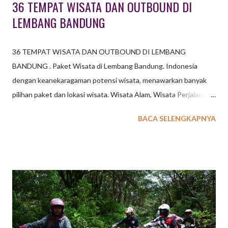
36 TEMPAT WISATA DAN OUTBOUND DI
LEMBANG BANDUNG
36 TEMPAT WISATA DAN OUTBOUND DI LEMBANG
BANDUNG . Paket Wisata di Lembang Bandung. Indonesia
dengan keanekaragaman potensi wisata, menawarkan banyak
pilihan paket dan lokasi wisata. Wisata Alam, Wisata Perjalanan,
Wisata Sejarah, Wisata Belanja, Wisata Kuliner, Wisata Oleh-
BACA SELENGKAPNYA
Oleh, Wisata Budaya, dan masih banyak pilihan Paket Wisata
lainnya. baca juga : 6 Paket Wisata Outbound di Lembang
Bandung Kota Lembang Bandung sebagai salah satu kota
tujuan wisata dengan jarak relatif dekat dengan Jakarta memiliki
potensi wisata beragam dengan banyak pilihan tempat wisata
bagi Anda yang berencana berwisata dengan konsep
pegunungan. 36 TEMPAT WISATA DAN OUTBOUND DI
LEMBANG BANDUNG Lembang, Bandung, menawarkan