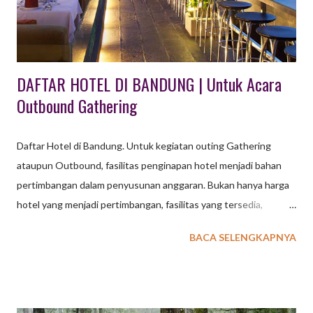
Kuningan Kabupaten di Jawa Barat ini pada awalnya bernama
Kabupaten Maja. Berlokasi di bagian timur Jawa Ba...
DAFTAR HOTEL DI BANDUNG | Untuk Acara
Outbound Gathering
Daftar Hotel di Bandung. Untuk kegiatan outing Gathering
ataupun Outbound, fasilitas penginapan hotel menjadi bahan
pertimbangan dalam penyusunan anggaran. Bukan hanya harga
hotel yang menjadi pertimbangan, fasilitas yang tersedia,
aktifitas yang ditawarkan serta lokasi wisata terdekat juga
BACA SELENGKAPNYA
menjadi bahan pertimbangan. Kota Bandung saat ini
menawarkan banyak pilihan penginapan Hotel, mulai dari Hotel
Bintang 1,2,3,4 sampai 5 sudah tersedia untuk memenuhi
kebutuhan tamu group seperti Company Gathering, Meeting,