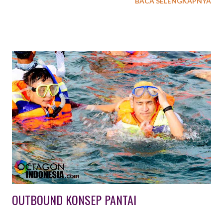
BACA SELENGKAPNYA
cukup tinggi, EXXO INDONESIA menyediakan beberapa pilihan
paket outbound dengan konsep simulasi perang. Jenis aktiftas
outbound simulasi perang ini antara lain : 1. PAINTBALL
OUTBOUND Paintball adalah suatu permainan dimana seorang
atau kelompok pemain berusaha untuk mengalahkan pemain /
kelompok lain dengan cara memberi tanda cat di tubuh lawan.
Peluru cat yang digunakan harus terbuat dari bahan yang aman
dan tidak beracun, sedangkan senjata yang digunakan untuk
menembakkannya biasa disebut paintball marker atau paintball
gun. Peralatan lain yang harus ada ialah masker pelindung wajah.
Selain untuk permainan, teknologi Paintball juga digunakan
sebagai simulasi / latihan militer yang lebi...
OUTBOUND KONSEP PANTAI