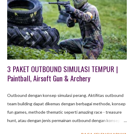
UNTUK ANAK & FAMILY GATHERING DI BANDUNG Khusus
Wisata Outbound di Lembang Bandung ini , paket untuk usia
anak - anak tersedia Program Outbound Character Building
berupa aktifitas wisata edukasi untuk pelajar PAUD, TK maupun
SD dan SMP. Teriakan anak - anak terdengar sangat nyaring saat
pemandu dari EO Octagon Indonesia memberi instruksi ...
3 PAKET OUTBOUND SIMULASI TEMPUR |
Paintball, Airsoft Gun & Archery
Outbound dengan konsep simulasi perang. Aktifitas outbound
team building dapat dikemas dengan berbagai methode, konsep
fun games, methode thematic seperti amazing race - treasure
hunt, atau dengan jenis permainan outbound dengan konsep
strategi perang. Seebagai penyedia EO dengan permintaan