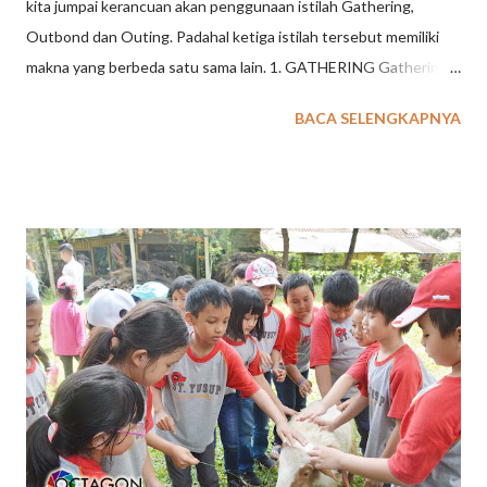
kita jumpai kerancuan akan penggunaan istilah Gathering,
Outbond dan Outing. Padahal ketiga istilah tersebut memiliki
makna yang berbeda satu sama lain. 1. GATHERING Gathering
merupakan suatu kegiatan untuk keluarga besar, komunitas,
BACA SELENGKAPNYA
sekolah ataupun perusahaan yang diadakan pada waktu
tertentu di satu lokasi baik di dalam maupun luar ruangan
dengan tema yang telah disepakati, guna menjalin tali
silaturahmi, membangun keakraban dan rasa kekeluargaan.
Kegiatan ini secara fisik, pikiran, dan emosional tidak terlalu
berat. Lebih dominan kepada unsur hiburan. Seperti misalnya
bersama-sama berkunjung ke wahana wisata tertentu, makan
bersama ditambah dengan hiburan musik, artis, ataupun
permainan yang menyenangkan, dan lain sebagainya. Aktivitas
yang dilakukan lebih tertuju pada aspek menyenangkan
sehingga tidak membutuhkan persiapan khusus. Dilingkup
perusahaan, gathering biasanya dibedakan lagi menjadi