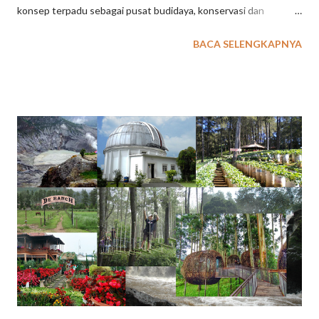
konsep terpadu sebagai pusat budidaya, konservasi dan
penangkaran tanaman / bunga anggrek langka berkelas dunia.
BACA SELENGKAPNYA
Meskipun belum sepenuhnya selesai pembangunannya, lokasi
wisata outbound di Lembang Bandung ini mulai diuji coba
operasional pertengahan Agustus 2017. baca juga : 36 Tempat
Wisata di Lembang Melengkapi kenyamanan saat beraktiftas di
tempat wisata Orchid Forest Lembang Bandung ini, pengelola
menyediakan beberapa fasilitas pendukung berupa sarana
aktifitas outbound, aktifitas olah raga dan leisure. Taman wisata
dengan thema berbagai jenis bunga anggrek ini, dilengkapi juga
beberapa jenis tanaman langka lainnya seperti bunga bangkai.
Dengan konsep ini , kawasan Orchid Forest dikembangkan tidak
hanya sebagai tujuan wisata umum, konsep pendidikan atau
wisata edukasi menjadi unggulan di tempat wisata ini. ...