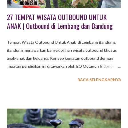
Employee Gatheri...
27 TEMPAT WISATA OUTBOUND UNTUK
ANAK | Outbound di Lembang dan Bandung
Tempat Wisata Outbound Untuk Anak di Lembang Bandung.
Bandung menawarkan banyak pilihan wisata outbound khusus
anak-anak dan keluarga. Konsep kegiatan outbound dengan
muatan pendidikan ini ditawarkan oleh EO Octagon Indonesia
untuk wisata outbound dengan konsep belajar dan bermain.
BACA SELENGKAPNYA
Untuk kegiatan Family Gathering EXXO sudah sediakan
beberapa pilihan konsep kegiatan : wisata outbound berupa
program terpadu dengan simulasi permainan yang melibatkan
anak dan orang tua, wisata outbound dikemas secara terpisah
dengan disesuaikan karakteristik peserta dan usia. baca juga : 36
Tempat Wisata di Lembang TEMPAT WISATA OUTBOUND