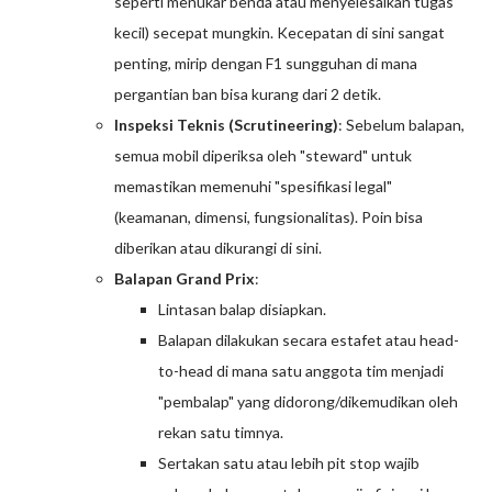
seperti menukar benda atau menyelesaikan tugas
kecil) secepat mungkin. Kecepatan di sini sangat
penting, mirip dengan F1 sungguhan di mana
pergantian ban bisa kurang dari 2 detik.
Inspeksi Teknis (Scrutineering)
: Sebelum balapan,
semua mobil diperiksa oleh "steward" untuk
memastikan memenuhi "spesifikasi legal"
(keamanan, dimensi, fungsionalitas). Poin bisa
diberikan atau dikurangi di sini.
Balapan Grand Prix
:
Lintasan balap disiapkan.
Balapan dilakukan secara estafet atau head-
to-head di mana satu anggota tim menjadi
"pembalap" yang didorong/dikemudikan oleh
rekan satu timnya.
Sertakan satu atau lebih pit stop wajib