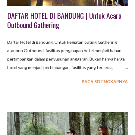
DAFTAR HOTEL DI BANDUNG | Untuk Acara
Outbound Gathering
Daftar Hotel di Bandung. Untuk kegiatan outing Gathering
ataupun Outbound, fasilitas penginapan hotel menjadi bahan
pertimbangan dalam penyusunan anggaran. Bukan hanya harga
hotel yang menjadi pertimbangan, fasilitas yang tersedia,
aktifitas yang ditawarkan serta lokasi wisata terdekat juga
BACA SELENGKAPNYA
menjadi bahan pertimbangan. Kota Bandung saat ini
menawarkan banyak pilihan penginapan Hotel, mulai dari Hotel
Bintang 1,2,3,4 sampai 5 sudah tersedia untuk memenuhi
kebutuhan tamu group seperti Company Gathering, Meeting,
Family Gathering, dsb. Berikut ini kami sampaikan beberapa
daftar hotel yang ada di Bandung, semoga dapat mebantu Anda.
1. The Trans Luxury Hotel Berlokasi di Jalan Gatot Subroto 289,