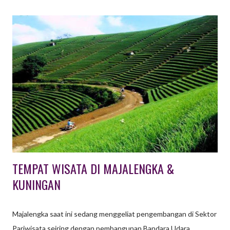
gathering , ataupun sejenisnya dengan maksud dan tujuan
tertentu. Baik itu yang melibatkan keluarga si karyawan sehinga
disebut family gathering. Ada juga yang hanya diikuti oleh
karyawan itu sendiri, baik satu perusahaan maupun per divisi.
Apa Manfaat dan Tujuan Gathering ? Sebenarnya apa saja
manfaat dan tujuan gathering / outing bagi sebuah instansi atau
perusahaan ? Sepadankah dengan biaya yang dikeluarkan
perusahaan? Disini kita mengulas secara ringkas mengenai
gathering atau outing . Arti gathering atau outing adala...
TEMPAT WISATA DI MAJALENGKA &
KUNINGAN
Majalengka saat ini sedang menggeliat pengembangan di Sektor
Pariwisata seiring dengan pembangunan Bandara Udara