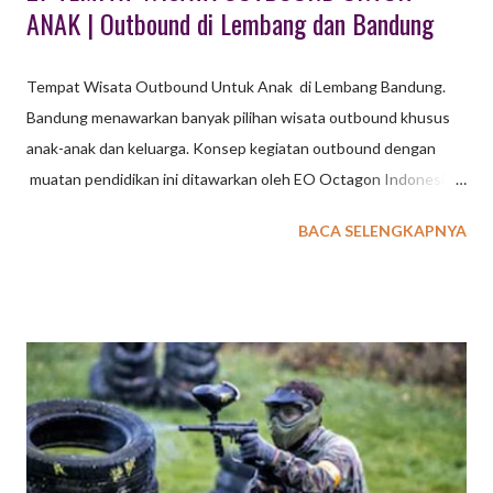
ANAK | Outbound di Lembang dan Bandung
Tempat Wisata Outbound Untuk Anak di Lembang Bandung.
Bandung menawarkan banyak pilihan wisata outbound khusus
anak-anak dan keluarga. Konsep kegiatan outbound dengan
muatan pendidikan ini ditawarkan oleh EO Octagon Indonesia
untuk wisata outbound dengan konsep belajar dan bermain.
BACA SELENGKAPNYA
Untuk kegiatan Family Gathering EXXO sudah sediakan
beberapa pilihan konsep kegiatan : wisata outbound berupa
program terpadu dengan simulasi permainan yang melibatkan
anak dan orang tua, wisata outbound dikemas secara terpisah
dengan disesuaikan karakteristik peserta dan usia. baca juga : 36
Tempat Wisata di Lembang TEMPAT WISATA OUTBOUND
UNTUK ANAK & FAMILY GATHERING DI BANDUNG Khusus
Wisata Outbound di Lembang Bandung ini , paket untuk usia
anak - anak tersedia Program Outbound Character Building