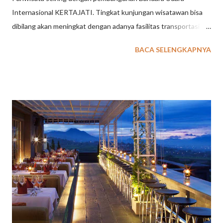
Internasional KERTAJATI. Tingkat kunjungan wisatawan bisa
dibilang akan meningkat dengan adanya fasilitas transportasi ini.
Beberapa tempat wisata di Majalengka tentunya akan semakin
BACA SELENGKAPNYA
berbenah untuk mempersiapkan tingkat kunjungan tamu
wisatawan. Sebagai penyedia jasa event organizer di Bandung
dan Jakarta , kegiatan outing gathering perusahaan, sekolah
ataupun organisasi kini memiliki pilihan kota Majalengka,
Kuningan dan Cirebon sebagai destinasi yang menarik.
Tentunya paket outing outbound gathering perlu dikemas secra
apik dengan menggabungkan beberapa tempat wisata di
Majalengka dan Kuningan. Berikut ini beberapa ulasan tempat
wisata di Majalengka & Kuningan yang kami ambil dari sumber
www.tempatwisataunik.com 40 Tempat Wisata di Majalengka &
Kuningan Kabupaten di Jawa Barat ini pada awalnya bernama
Kabupaten Maja. Berlokasi di bagian timur Jawa Ba...