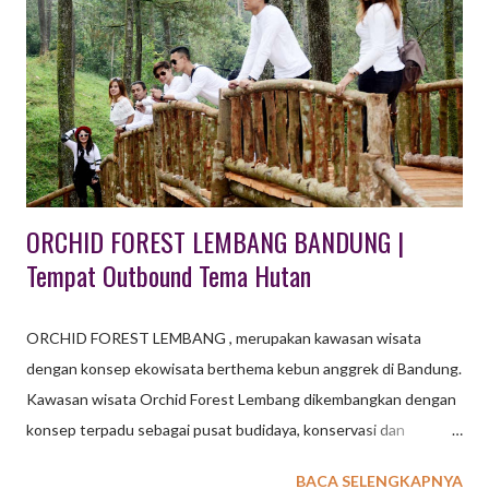
yang merupakan pusat kota Bandung, Hotel bintang 5 di
Bandung ini mendapat predikat sebagai Hotel Bintang 5 di
Bandung yang paling baik. Ada banyak variasi paket kamar yang
ditawarkan, antara lain: premier room, premier room plus sarapan
pagi, club premier, premier room plus 2 tiket Trans...
ORCHID FOREST LEMBANG BANDUNG |
Tempat Outbound Tema Hutan
ORCHID FOREST LEMBANG , merupakan kawasan wisata
dengan konsep ekowisata berthema kebun anggrek di Bandung.
Kawasan wisata Orchid Forest Lembang dikembangkan dengan
konsep terpadu sebagai pusat budidaya, konservasi dan
penangkaran tanaman / bunga anggrek langka berkelas dunia.
BACA SELENGKAPNYA