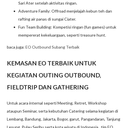
Sari Ater setelah aktivitas ringan.
Adventure Family: Offroad menjelajah kebun teh dan
rafting air panas di sungai Ciater.
Fun Team Building: Kompetisi ringan (fun games) untuk
mempererat kekeluargaan, seperti treasure hunt.
baca juga:
EO Outbound Subang Terbaik
KEMASAN EO TERBAIK UNTUK
KEGIATAN OUTING OUTBOUND,
FIELDTRIP DAN GATHERING
Untuk acara internal seperti Meeting, Retret, Workshop
ataupun Seminar, serta kebutuhan Catering selama kegiatan di
Lembang, Bandung, Jakarta, Bogor, garut, Pangandaran, Tanjung
Lesung, Pulau Seribu serta kota wisata di Indonesia, tim EO