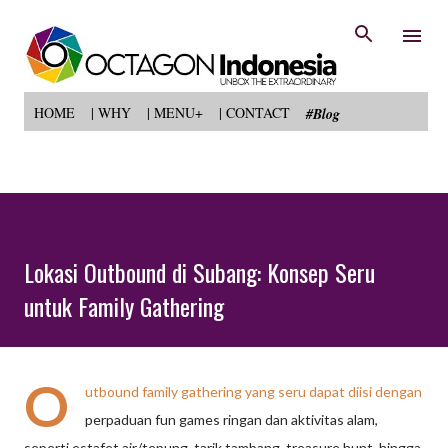
Langsung ke konten utama
HOME
| WHY
| MENU+
| CONTACT
#Blog
Lokasi Outbound di Subang: Konsep Seru
untuk Family Gathering
O
utbound family gathering yang seru dapat diisi dengan
perpaduan fun games ringan dan aktivitas alam,
seperti estafet air/tepung, tarik tambang, treasure hunt, hingga