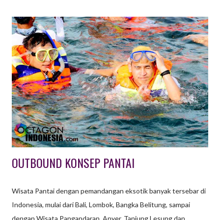
OUTBOUND Paintball adalah suatu permainan dimana seorang
atau kelompok pemain berusaha untuk mengalahkan pemain /
kelompok lain dengan cara memberi tanda cat di tubuh lawan.
Peluru cat yang digunakan harus terbuat dari bahan yang aman
dan tidak beracun, sedangkan senjata yang digunakan untuk
menembakkannya biasa disebut paintball marker atau paintball
gun. Peralatan lain yang harus ada ialah masker pelindung wajah.
Selain untuk permainan, teknologi Paintball juga digunakan
sebagai simulasi / latihan militer yang lebi...
OUTBOUND KONSEP PANTAI
Wisata Pantai dengan pemandangan eksotik banyak tersebar di
Indonesia, mulai dari Bali, Lombok, Bangka Belitung, sampai
dengan Wisata Pangandaran, Anyer, Tanjung Lesung dan