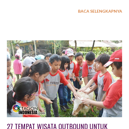
merupakan suatu kegiatan untuk keluarga besar, komunitas,
BACA SELENGKAPNYA
sekolah ataupun perusahaan yang diadakan pada waktu
tertentu di satu lokasi baik di dalam maupun luar ruangan
dengan tema yang telah disepakati, guna menjalin tali
silaturahmi, membangun keakraban dan rasa kekeluargaan.
Kegiatan ini secara fisik, pikiran, dan emosional tidak terlalu
berat. Lebih dominan kepada unsur hiburan. Seperti misalnya
bersama-sama berkunjung ke wahana wisata tertentu, makan
bersama ditambah dengan hiburan musik, artis, ataupun
permainan yang menyenangkan, dan lain sebagainya. Aktivitas
yang dilakukan lebih tertuju pada aspek menyenangkan
sehingga tidak membutuhkan persiapan khusus. Dilingkup
perusahaan, gathering biasanya dibedakan lagi menjadi
Employee Gatheri...
27 TEMPAT WISATA OUTBOUND UNTUK