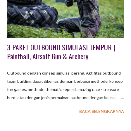
berupa aktifitas wisata edukasi untuk pelajar PAUD, TK maupun
SD dan SMP. Teriakan anak - anak terdengar sangat nyaring saat
pemandu dari EO Octagon Indonesia memberi instruksi ...
3 PAKET OUTBOUND SIMULASI TEMPUR |
Paintball, Airsoft Gun & Archery
Outbound dengan konsep simulasi perang. Aktifitas outbound
team building dapat dikemas dengan berbagai methode, konsep
fun games, methode thematic seperti amazing race - treasure
hunt, atau dengan jenis permainan outbound dengan konsep
strategi perang. Seebagai penyedia EO dengan permintaan
BACA SELENGKAPNYA
cukup tinggi, EXXO INDONESIA menyediakan beberapa pilihan
paket outbound dengan konsep simulasi perang. Jenis aktiftas
outbound simulasi perang ini antara lain : 1. PAINTBALL