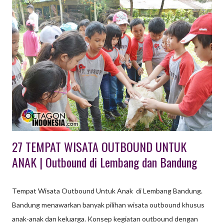
Kegiatan ini secara fisik, pikiran, dan emosional tidak terlalu
berat. Lebih dominan kepada unsur hiburan. Seperti misalnya
bersama-sama berkunjung ke wahana wisata tertentu, makan
bersama ditambah dengan hiburan musik, artis, ataupun
permainan yang menyenangkan, dan lain sebagainya. Aktivitas
yang dilakukan lebih tertuju pada aspek menyenangkan
sehingga tidak membutuhkan persiapan khusus. Dilingkup
perusahaan, gathering biasanya dibedakan lagi menjadi
Employee Gatheri...
27 TEMPAT WISATA OUTBOUND UNTUK
ANAK | Outbound di Lembang dan Bandung
Tempat Wisata Outbound Untuk Anak di Lembang Bandung.
Bandung menawarkan banyak pilihan wisata outbound khusus
anak-anak dan keluarga. Konsep kegiatan outbound dengan