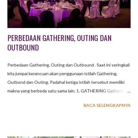
PERBEDAAN GATHERING, OUTING DAN
OUTBOUND
Perbedaan Gathering, Outing dan Outbound . Saat ini seringkali
kita jumpai kerancuan akan penggunaan istilah Gathering,
Outbond dan Outing. Padahal ketiga istilah tersebut memiliki
makna yang berbeda satu sama lain. 1. GATHERING Gathering
merupakan suatu kegiatan untuk keluarga besar, komunitas,
BACA SELENGKAPNYA
sekolah ataupun perusahaan yang diadakan pada waktu
tertentu di satu lokasi baik di dalam maupun luar ruangan
dengan tema yang telah disepakati, guna menjalin tali
silaturahmi, membangun keakraban dan rasa kekeluargaan.