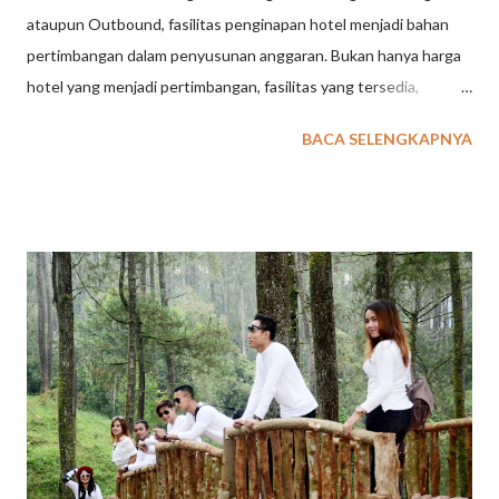
ataupun Outbound, fasilitas penginapan hotel menjadi bahan
pertimbangan dalam penyusunan anggaran. Bukan hanya harga
hotel yang menjadi pertimbangan, fasilitas yang tersedia,
aktifitas yang ditawarkan serta lokasi wisata terdekat juga
BACA SELENGKAPNYA
menjadi bahan pertimbangan. Kota Bandung saat ini
menawarkan banyak pilihan penginapan Hotel, mulai dari Hotel
Bintang 1,2,3,4 sampai 5 sudah tersedia untuk memenuhi
kebutuhan tamu group seperti Company Gathering, Meeting,
Family Gathering, dsb. Berikut ini kami sampaikan beberapa
daftar hotel yang ada di Bandung, semoga dapat mebantu Anda.
1. The Trans Luxury Hotel Berlokasi di Jalan Gatot Subroto 289,
yang merupakan pusat kota Bandung, Hotel bintang 5 di
Bandung ini mendapat predikat sebagai Hotel Bintang 5 di
Bandung yang paling baik. Ada banyak variasi paket kamar yang
ditawarkan, antara lain: premier room, premier room plus sarapan
pagi, club premier, premier room plus 2 tiket Trans...