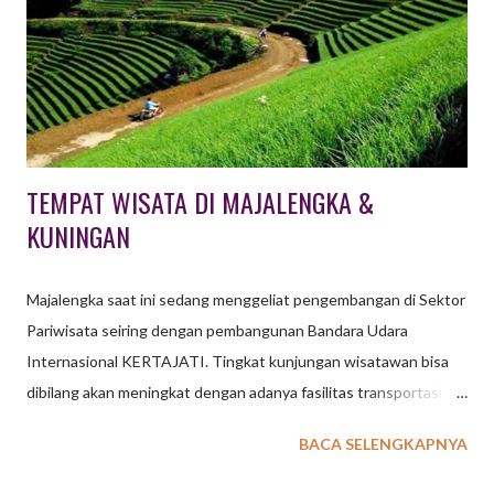
manfaat dan tujuan gathering / outing bagi sebuah instansi atau
perusahaan ? Sepadankah dengan biaya yang dikeluarkan
perusahaan? Disini kita mengulas secara ringkas mengenai
gathering atau outing . Arti gathering atau outing adala...
TEMPAT WISATA DI MAJALENGKA &
KUNINGAN
Majalengka saat ini sedang menggeliat pengembangan di Sektor
Pariwisata seiring dengan pembangunan Bandara Udara
Internasional KERTAJATI. Tingkat kunjungan wisatawan bisa
dibilang akan meningkat dengan adanya fasilitas transportasi ini.
Beberapa tempat wisata di Majalengka tentunya akan semakin
BACA SELENGKAPNYA
berbenah untuk mempersiapkan tingkat kunjungan tamu
wisatawan. Sebagai penyedia jasa event organizer di Bandung