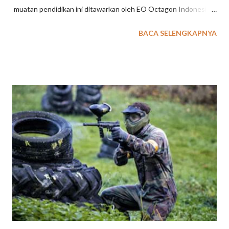
muatan pendidikan ini ditawarkan oleh EO Octagon Indonesia
untuk wisata outbound dengan konsep belajar dan bermain.
BACA SELENGKAPNYA
Untuk kegiatan Family Gathering EXXO sudah sediakan
beberapa pilihan konsep kegiatan : wisata outbound berupa
program terpadu dengan simulasi permainan yang melibatkan
anak dan orang tua, wisata outbound dikemas secara terpisah
dengan disesuaikan karakteristik peserta dan usia. baca juga : 36
Tempat Wisata di Lembang TEMPAT WISATA OUTBOUND
UNTUK ANAK & FAMILY GATHERING DI BANDUNG Khusus
Wisata Outbound di Lembang Bandung ini , paket untuk usia
anak - anak tersedia Program Outbound Character Building
berupa aktifitas wisata edukasi untuk pelajar PAUD, TK maupun
SD dan SMP. Teriakan anak - anak terdengar sangat nyaring saat
pemandu dari EO Octagon Indonesia memberi instruksi ...