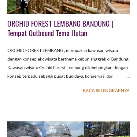
ORCHID FOREST LEMBANG BANDUNG |
Tempat Outbound Tema Hutan
ORCHID FOREST LEMBANG , merupakan kawasan wisata
dengan konsep ekowisata berthema kebun anggrek di Bandung.
Kawasan wisata Orchid Forest Lembang dikembangkan dengan
konsep terpadu sebagai pusat budidaya, konservasi dan
penangkaran tanaman / bunga anggrek langka berkelas dunia.
BACA SELENGKAPNYA
Meskipun belum sepenuhnya selesai pembangunannya, lokasi
wisata outbound di Lembang Bandung ini mulai diuji coba
operasional pertengahan Agustus 2017. baca juga : 36 Tempat
Wisata di Lembang Melengkapi kenyamanan saat beraktiftas di
tempat wisata Orchid Forest Lembang Bandung ini, pengelola
menyediakan beberapa fasilitas pendukung berupa sarana