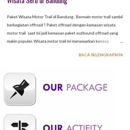
Wisata Seru di Bandung
Paket Wisata Motor Trail di Bandung . Bermain motor trail sambil
berkegiatan offroad ? Paket offroad dengan kemasan wisata
motor trail saat ini jadi kemasan paket outbound offroad yang
makin populer. Wisata motor trail ini menawarkan konsep
outbound "out of the box" di Bandung. Sebelum membahas
BACA SELENGKAPNYA
motor trail sebagai salah satu kemasan wisata paket baru di
Bandung, baiknya kalian mengetahui apakah motor trail itu ? Apa
bedanya dengan motocross. Motor Trail merupakan motor
allroad atau dual sport. Karena Motor Trail bisa dipakai di jalan
raya dan juga untuk offroad. Bagi orang awam, motor trail dan,
motorcross, pasti terlihat sama saja karena memang sekilas
bentuknya mirip. Dari segi penampilan, fisik ketiga jenis motor ini
memang mirip misalnya body yang ramping dan tinggi,
penggunaan spakbor yang khas, dan juga bunyinya yang nyaring.