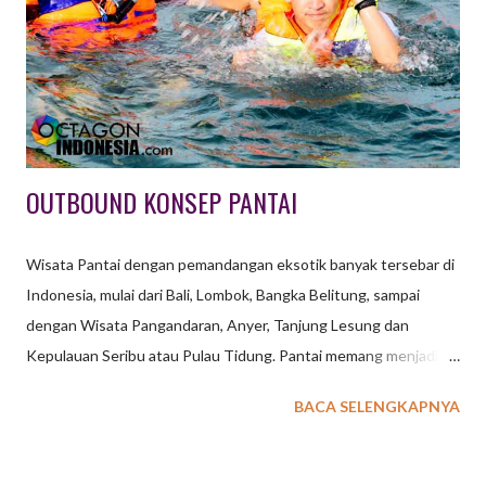
menembakkannya biasa disebut paintball marker atau paintball
gun. Peralatan lain yang harus ada ialah masker pelindung wajah.
Selain untuk permainan, teknologi Paintball juga digunakan
sebagai simulasi / latihan militer yang lebi...
OUTBOUND KONSEP PANTAI
Wisata Pantai dengan pemandangan eksotik banyak tersebar di
Indonesia, mulai dari Bali, Lombok, Bangka Belitung, sampai
dengan Wisata Pangandaran, Anyer, Tanjung Lesung dan
Kepulauan Seribu atau Pulau Tidung. Pantai memang menjadi
destinasi pilihan saat mengadakan kegiatan baik di lihat dari segi
BACA SELENGKAPNYA
keindahan maupun kenyamanan. Tidak perlu games yang
membutuhkan banyak tenaga cukup games sederhana yang bisa
membuat acara menjadi seru dan bahagia. WATERSPORT