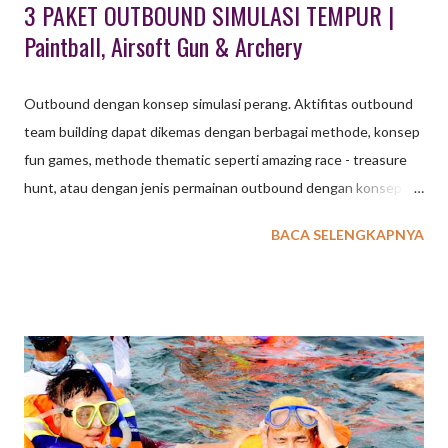
3 PAKET OUTBOUND SIMULASI TEMPUR |
Paintball, Airsoft Gun & Archery
Outbound dengan konsep simulasi perang. Aktifitas outbound
team building dapat dikemas dengan berbagai methode, konsep
fun games, methode thematic seperti amazing race - treasure
hunt, atau dengan jenis permainan outbound dengan konsep
strategi perang. Seebagai penyedia EO dengan permintaan
BACA SELENGKAPNYA
cukup tinggi, EXXO INDONESIA menyediakan beberapa pilihan
paket outbound dengan konsep simulasi perang. Jenis aktiftas
outbound simulasi perang ini antara lain : 1. PAINTBALL
OUTBOUND Paintball adalah suatu permainan dimana seorang
atau kelompok pemain berusaha untuk mengalahkan pemain /
kelompok lain dengan cara memberi tanda cat di tubuh lawan.
Peluru cat yang digunakan harus terbuat dari bahan yang aman
dan tidak beracun, sedangkan senjata yang digunakan untuk