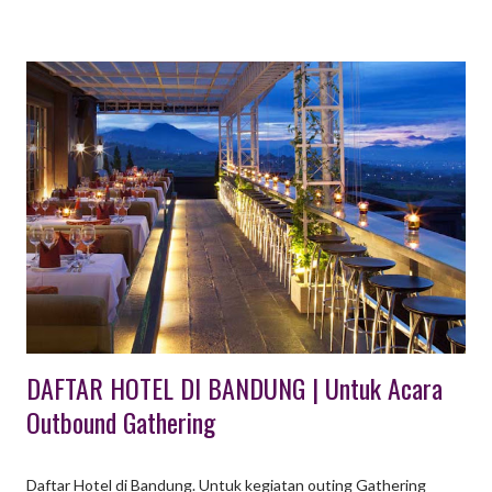
dan Jakarta , kegiatan outing gathering perusahaan, sekolah
ataupun organisasi kini memiliki pilihan kota Majalengka,
Kuningan dan Cirebon sebagai destinasi yang menarik.
Tentunya paket outing outbound gathering perlu dikemas secra
apik dengan menggabungkan beberapa tempat wisata di
Majalengka dan Kuningan. Berikut ini beberapa ulasan tempat
wisata di Majalengka & Kuningan yang kami ambil dari sumber
www.tempatwisataunik.com 40 Tempat Wisata di Majalengka &
Kuningan Kabupaten di Jawa Barat ini pada awalnya bernama
Kabupaten Maja. Berlokasi di bagian timur Jawa Ba...
DAFTAR HOTEL DI BANDUNG | Untuk Acara
Outbound Gathering
Daftar Hotel di Bandung. Untuk kegiatan outing Gathering