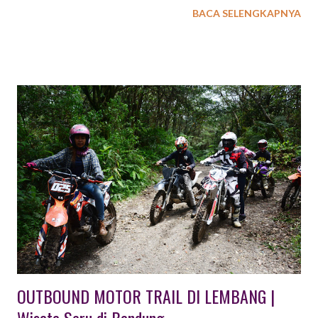
BACA SELENGKAPNYA
Oleh, Wisata Budaya, dan masih banyak pilihan Paket Wisata
lainnya. baca juga : 6 Paket Wisata Outbound di Lembang
Bandung Kota Lembang Bandung sebagai salah satu kota
tujuan wisata dengan jarak relatif dekat dengan Jakarta memiliki
potensi wisata beragam dengan banyak pilihan tempat wisata
bagi Anda yang berencana berwisata dengan konsep
pegunungan. 36 TEMPAT WISATA DAN OUTBOUND DI
LEMBANG BANDUNG Lembang, Bandung, menawarkan
berbagai tempat wisata outbound seru, mulai dari hutan pinus
hingga wahana permainan, yang cocok untuk gathering
perusahaan, sekolah, atau keluarga. Tempat unggulan mencakup
Taman Wisata Grafika Cikole dan Orchid Forest Cikole untuk
aktivitas alam yang lengkap, serta Bandung Treetop da...
OUTBOUND MOTOR TRAIL DI LEMBANG |