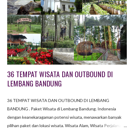
aktifitas outbound, aktifitas olah raga dan leisure. Taman wisata
dengan thema berbagai jenis bunga anggrek ini, dilengkapi juga
beberapa jenis tanaman langka lainnya seperti bunga bangkai.
Dengan konsep ini , kawasan Orchid Forest dikembangkan tidak
hanya sebagai tujuan wisata umum, konsep pendidikan atau
wisata edukasi menjadi unggulan di tempat wisata ini. ...
36 TEMPAT WISATA DAN OUTBOUND DI
LEMBANG BANDUNG
36 TEMPAT WISATA DAN OUTBOUND DI LEMBANG
BANDUNG . Paket Wisata di Lembang Bandung. Indonesia
dengan keanekaragaman potensi wisata, menawarkan banyak
pilihan paket dan lokasi wisata. Wisata Alam, Wisata Perjalanan,
Wisata Sejarah, Wisata Belanja, Wisata Kuliner, Wisata Oleh-