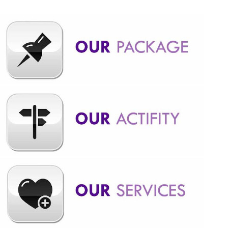
Bandung, baiknya kalian mengetahui apakah motor trail itu ? Apa
bedanya dengan motocross. Motor Trail merupakan motor
allroad atau dual sport. Karena Motor Trail bisa dipakai di jalan
raya dan juga untuk offroad. Bagi orang awam, motor trail dan,
motorcross, pasti terlihat sama saja karena memang sekilas
bentuknya mirip. Dari segi penampilan, fisik ketiga jenis motor ini
memang mirip misalnya body yang ramping dan tinggi,
penggunaan spakbor yang khas, dan juga bunyinya yang nyaring.
MOTOR TRAIL : BISA DIGUNAKAN DI JALAN RAYA Motor trail
disebut juga dengan dual sport atau motor all road. Ini karena
motor ini m...