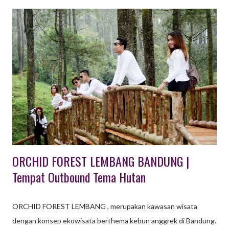
kebutuhan tamu group seperti Company Gathering, Meeting,
Family Gathering, dsb. Berikut ini kami sampaikan beberapa
daftar hotel yang ada di Bandung, semoga dapat mebantu Anda.
1. The Trans Luxury Hotel Berlokasi di Jalan Gatot Subroto 289,
yang merupakan pusat kota Bandung, Hotel bintang 5 di
Bandung ini mendapat predikat sebagai Hotel Bintang 5 di
Bandung yang paling baik. Ada banyak variasi paket kamar yang
ditawarkan, antara lain: premier room, premier room plus sarapan
pagi, club premier, premier room plus 2 tiket Trans...
ORCHID FOREST LEMBANG BANDUNG |
Tempat Outbound Tema Hutan
ORCHID FOREST LEMBANG , merupakan kawasan wisata
dengan konsep ekowisata berthema kebun anggrek di Bandung.