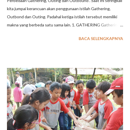
Perbedaan Gathering, Outing dan Outbound . Saat ini seringkali
kita jumpai kerancuan akan penggunaan istilah Gathering,
Outbond dan Outing. Padahal ketiga istilah tersebut memiliki
makna yang berbeda satu sama lain. 1. GATHERING Gathering
merupakan suatu kegiatan untuk keluarga besar, komunitas,
BACA SELENGKAPNYA
sekolah ataupun perusahaan yang diadakan pada waktu
tertentu di satu lokasi baik di dalam maupun luar ruangan
dengan tema yang telah disepakati, guna menjalin tali
silaturahmi, membangun keakraban dan rasa kekeluargaan.
Kegiatan ini secara fisik, pikiran, dan emosional tidak terlalu
berat. Lebih dominan kepada unsur hiburan. Seperti misalnya
bersama-sama berkunjung ke wahana wisata tertentu, makan
bersama ditambah dengan hiburan musik, artis, ataupun
permainan yang menyenangkan, dan lain sebagainya. Aktivitas
yang dilakukan lebih tertuju pada aspek menyenangkan
sehingga tidak membutuhkan persiapan khusus. Dilingkup