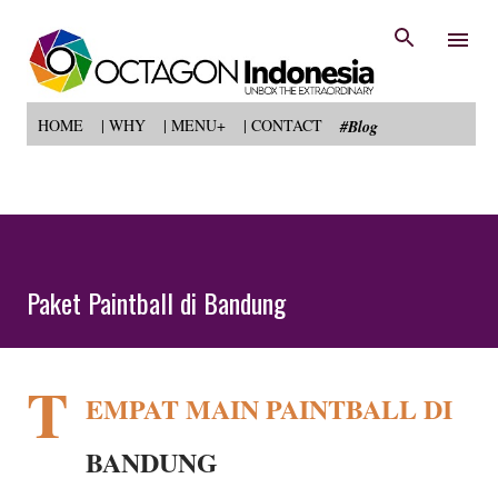
Langsung ke konten utama
HOME
| WHY
| MENU+
| CONTACT
#Blog
Paket Paintball di Bandung
T
EMPAT MAIN PAINTBALL DI
BANDUNG