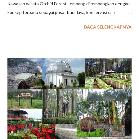
Kawasan wisata Orchid Forest Lembang dikembangkan dengan
konsep terpadu sebagai pusat budidaya, konservasi dan
penangkaran tanaman / bunga anggrek langka berkelas dunia.
BACA SELENGKAPNYA
Meskipun belum sepenuhnya selesai pembangunannya, lokasi
wisata outbound di Lembang Bandung ini mulai diuji coba
operasional pertengahan Agustus 2017. baca juga : 36 Tempat
Wisata di Lembang Melengkapi kenyamanan saat beraktiftas di
tempat wisata Orchid Forest Lembang Bandung ini, pengelola
menyediakan beberapa fasilitas pendukung berupa sarana
aktifitas outbound, aktifitas olah raga dan leisure. Taman wisata
dengan thema berbagai jenis bunga anggrek ini, dilengkapi juga
beberapa jenis tanaman langka lainnya seperti bunga bangkai.
Dengan konsep ini , kawasan Orchid Forest dikembangkan tidak
hanya sebagai tujuan wisata umum, konsep pendidikan atau
wisata edukasi menjadi unggulan di tempat wisata ini. ...