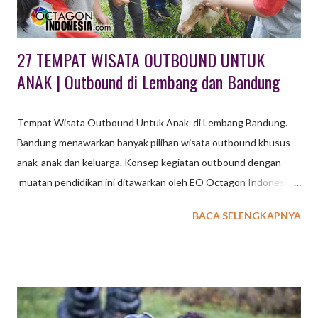
perusahaan, gathering biasanya dibedakan lagi menjadi
Employee Gatheri...
27 TEMPAT WISATA OUTBOUND UNTUK
ANAK | Outbound di Lembang dan Bandung
Tempat Wisata Outbound Untuk Anak di Lembang Bandung.
Bandung menawarkan banyak pilihan wisata outbound khusus
anak-anak dan keluarga. Konsep kegiatan outbound dengan
muatan pendidikan ini ditawarkan oleh EO Octagon Indonesia
untuk wisata outbound dengan konsep belajar dan bermain.
BACA SELENGKAPNYA
Untuk kegiatan Family Gathering EXXO sudah sediakan
beberapa pilihan konsep kegiatan : wisata outbound berupa
program terpadu dengan simulasi permainan yang melibatkan
anak dan orang tua, wisata outbound dikemas secara terpisah
dengan disesuaikan karakteristik peserta dan usia. baca juga : 36