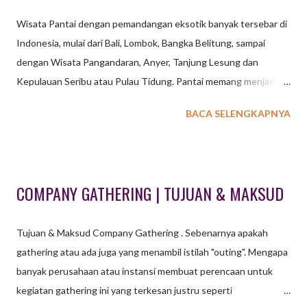
Wisata Pantai dengan pemandangan eksotik banyak tersebar di
Indonesia, mulai dari Bali, Lombok, Bangka Belitung, sampai
dengan Wisata Pangandaran, Anyer, Tanjung Lesung dan
Kepulauan Seribu atau Pulau Tidung. Pantai memang menjadi
destinasi pilihan saat mengadakan kegiatan baik di lihat dari segi
BACA SELENGKAPNYA
keindahan maupun kenyamanan. Tidak perlu games yang
membutuhkan banyak tenaga cukup games sederhana yang bisa
membuat acara menjadi seru dan bahagia. WATERSPORT
OUTBOUND UNTUK KEGIATAN OUTING OUTBOUND
COMPANY GATHERING | TUJUAN & MAKSUD
GATHERING DENGAN KONSEP PANTAI Suara deburan ombak
serta udara tropis serta pohon kelapa merupakan visualisasi
Tujuan & Maksud Company Gathering . Sebenarnya apakah
panorama saat kita berada di pantai. Beberapa aktifitas olah raga
gathering atau ada juga yang menambil istilah "outing". Mengapa
air atau yang dikenal dengan istilah watersport menjadi aktifitas
banyak perusahaan atau instansi membuat perencaan untuk
wajib bagi para pelancong atau wisatawan. Snorkeling, Jetski,
kegiatan gathering ini yang terkesan justru seperti
Banana Boat, Sea Kayak, Pedal Boat atau hanya sekedar