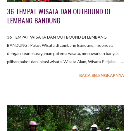
36 TEMPAT WISATA DAN OUTBOUND DI
LEMBANG BANDUNG
36 TEMPAT WISATA DAN OUTBOUND DI LEMBANG
BANDUNG . Paket Wisata di Lembang Bandung. Indonesia
dengan keanekaragaman potensi wisata, menawarkan banyak
pilihan paket dan lokasi wisata. Wisata Alam, Wisata Perjalanan,
Wisata Sejarah, Wisata Belanja, Wisata Kuliner, Wisata Oleh-
BACA SELENGKAPNYA
Oleh, Wisata Budaya, dan masih banyak pilihan Paket Wisata
lainnya. baca juga : 6 Paket Wisata Outbound di Lembang
Bandung Kota Lembang Bandung sebagai salah satu kota
tujuan wisata dengan jarak relatif dekat dengan Jakarta memiliki
potensi wisata beragam dengan banyak pilihan tempat wisata
bagi Anda yang berencana berwisata dengan konsep
pegunungan. 36 TEMPAT WISATA DAN OUTBOUND DI