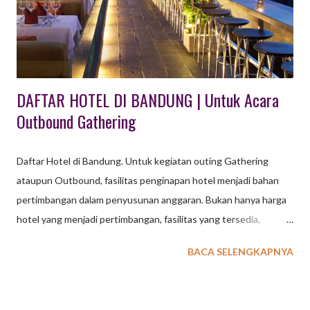
www.tempatwisataunik.com 40 Tempat Wisata di Majalengka &
Kuningan Kabupaten di Jawa Barat ini pada awalnya bernama
Kabupaten Maja. Berlokasi di bagian timur Jawa Ba...
DAFTAR HOTEL DI BANDUNG | Untuk Acara
Outbound Gathering
Daftar Hotel di Bandung. Untuk kegiatan outing Gathering
ataupun Outbound, fasilitas penginapan hotel menjadi bahan
pertimbangan dalam penyusunan anggaran. Bukan hanya harga
hotel yang menjadi pertimbangan, fasilitas yang tersedia,
aktifitas yang ditawarkan serta lokasi wisata terdekat juga
BACA SELENGKAPNYA
menjadi bahan pertimbangan. Kota Bandung saat ini
menawarkan banyak pilihan penginapan Hotel, mulai dari Hotel
Bintang 1,2,3,4 sampai 5 sudah tersedia untuk memenuhi