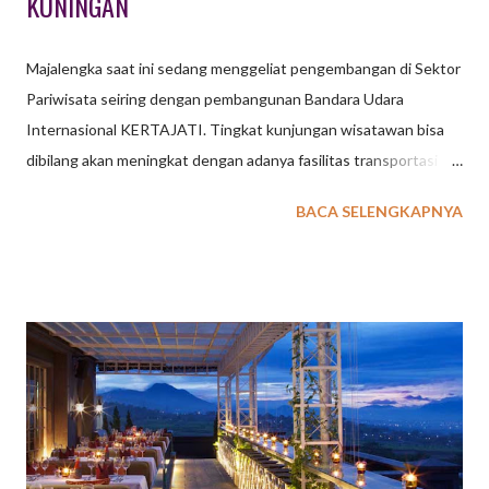
KUNINGAN
Majalengka saat ini sedang menggeliat pengembangan di Sektor
Pariwisata seiring dengan pembangunan Bandara Udara
Internasional KERTAJATI. Tingkat kunjungan wisatawan bisa
dibilang akan meningkat dengan adanya fasilitas transportasi ini.
Beberapa tempat wisata di Majalengka tentunya akan semakin
BACA SELENGKAPNYA
berbenah untuk mempersiapkan tingkat kunjungan tamu
wisatawan. Sebagai penyedia jasa event organizer di Bandung
dan Jakarta , kegiatan outing gathering perusahaan, sekolah
ataupun organisasi kini memiliki pilihan kota Majalengka,
Kuningan dan Cirebon sebagai destinasi yang menarik.
Tentunya paket outing outbound gathering perlu dikemas secra
apik dengan menggabungkan beberapa tempat wisata di
Majalengka dan Kuningan. Berikut ini beberapa ulasan tempat
wisata di Majalengka & Kuningan yang kami ambil dari sumber