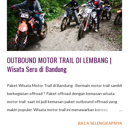
LEMBANG BANDUNG Lembang, Bandung, menawarkan
berbagai tempat wisata outbound seru, mulai dari hutan pinus
hingga wahana permainan, yang cocok untuk gathering
perusahaan, sekolah, atau keluarga. Tempat unggulan mencakup
Taman Wisata Grafika Cikole dan Orchid Forest Cikole untuk
aktivitas alam yang lengkap, serta Bandung Treetop da...
OUTBOUND MOTOR TRAIL DI LEMBANG |
Wisata Seru di Bandung
Paket Wisata Motor Trail di Bandung . Bermain motor trail sambil
berkegiatan offroad ? Paket offroad dengan kemasan wisata
motor trail saat ini jadi kemasan paket outbound offroad yang
makin populer. Wisata motor trail ini menawarkan konsep
outbound "out of the box" di Bandung. Sebelum membahas
BACA SELENGKAPNYA
motor trail sebagai salah satu kemasan wisata paket baru di