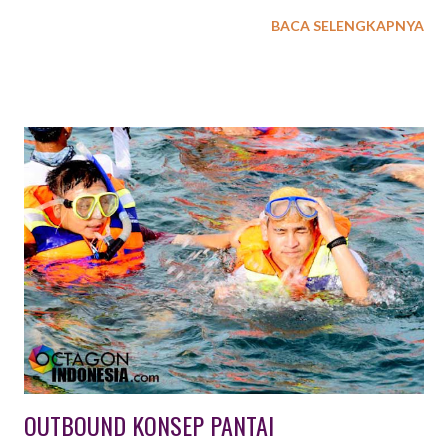
strategi perang. Seebagai penyedia EO dengan permintaan
BACA SELENGKAPNYA
cukup tinggi, EXXO INDONESIA menyediakan beberapa pilihan
paket outbound dengan konsep simulasi perang. Jenis aktiftas
outbound simulasi perang ini antara lain : 1. PAINTBALL
OUTBOUND Paintball adalah suatu permainan dimana seorang
atau kelompok pemain berusaha untuk mengalahkan pemain /
kelompok lain dengan cara memberi tanda cat di tubuh lawan.
Peluru cat yang digunakan harus terbuat dari bahan yang aman
dan tidak beracun, sedangkan senjata yang digunakan untuk
menembakkannya biasa disebut paintball marker atau paintball
gun. Peralatan lain yang harus ada ialah masker pelindung wajah.
Selain untuk permainan, teknologi Paintball juga digunakan
sebagai simulasi / latihan militer yang lebi...
OUTBOUND KONSEP PANTAI