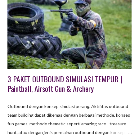
Tempat Wisata di Lembang TEMPAT WISATA OUTBOUND
UNTUK ANAK & FAMILY GATHERING DI BANDUNG Khusus
Wisata Outbound di Lembang Bandung ini , paket untuk usia
anak - anak tersedia Program Outbound Character Building
berupa aktifitas wisata edukasi untuk pelajar PAUD, TK maupun
SD dan SMP. Teriakan anak - anak terdengar sangat nyaring saat
pemandu dari EO Octagon Indonesia memberi instruksi ...
3 PAKET OUTBOUND SIMULASI TEMPUR |
Paintball, Airsoft Gun & Archery
Outbound dengan konsep simulasi perang. Aktifitas outbound
team building dapat dikemas dengan berbagai methode, konsep
fun games, methode thematic seperti amazing race - treasure
hunt, atau dengan jenis permainan outbound dengan konsep